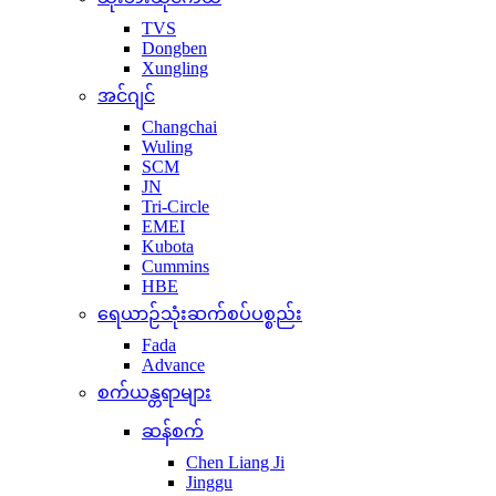
TVS
Dongben
Xungling
အင်ဂျင်
Changchai
Wuling
SCM
JN
Tri-Circle
EMEI
Kubota
Cummins
HBE
ရေယာဉ်သုံးဆက်စပ်ပစ္စည်း
Fada
Advance
စက်ယန္တရာများ
ဆန်စက်
Chen Liang Ji
Jinggu