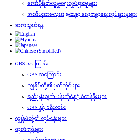
ကော်ပိုရိတ်လူမှုရေးလှုပ်ရှားမှုများ
အသိပညာဖလှယ်ခြင်းနှင့် လေ့ကျင့်ရေးလှုပ်ရှားမှုများ
ဆက်သွယ်ရန်
GBS အကြောင်း
GBS အကြောင်း
ကျွန်ုပ်တို့၏ မှတ်တိုင်များ
ရည်မှန်းချက် ပန်းတိုင်နှင့် စံတန်ဖိုးများ
GBS နှင့် ခရီးလမ်း
ကျွန်ုပ်တို့၏ လုပ်ငန်းများ
ထုတ်ကုန်များ