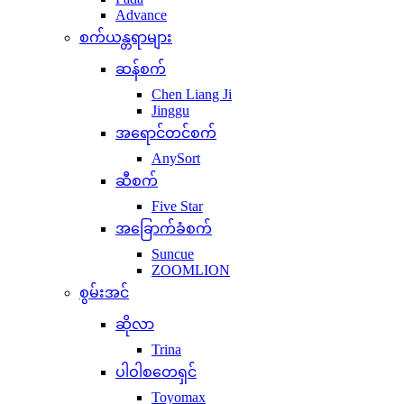
Advance
စက်ယန္တရာများ
ဆန်စက်
Chen Liang Ji
Jinggu
အရောင်တင်စက်
AnySort
ဆီစက်
Five Star
အခြောက်ခံစက်
Suncue
ZOOMLION
စွမ်းအင်
ဆိုလာ
Trina
ပါဝါစတေရှင်
Toyomax