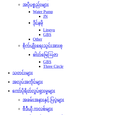
အပိုပစ္စည်းများ
Water Pump
JN
ဒိုင်နမို
Lingyu
GBS
Other
စိုက်ပျိုးရေးသွင်းအားစု
ဓါတ်မြေဩဇာ
GBS
Three Circle
သတင်းများ
အလုပ်အကိုင်များ
ကော်ပိုရိတ်လှုပ်ရှားမှုများ
အခမ်းအနားနှင့် ပြပွဲများ
ဗီဒီယို ကလစ်များ