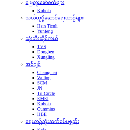
မြေတူးဖော်စက်များ
Kubota
သယ်ယူပို့ဆောင်ရေးယာဉ်များ
Hsin Tienli
Yunfeng
သုံးဘီးဆိုင်ကယ်
TVS
Dongben
Xungling
အင်ဂျင်
Changchai
Wuling
SCM
JN
Tri-Circle
EMEI
Kubota
Cummins
HBE
ရေယာဉ်သုံးဆက်စပ်ပစ္စည်း
Fada