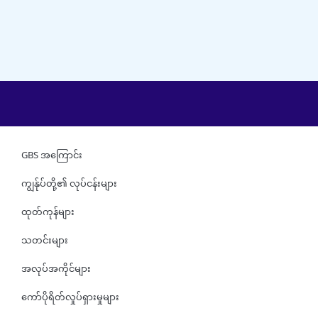
GBS အကြောင်း
ကျွန်ုပ်တို့၏ လုပ်ငန်းများ
ထုတ်ကုန်များ
သတင်းများ
အလုပ်အကိုင်များ
ကော်ပိုရိတ်လှုပ်ရှားမှုများ