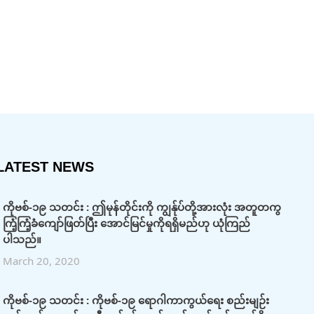
LATEST NEWS
ကိုဗစ်-၁၉ သတင်း : ဤမုန်တိုင်းကို ကျွန်ုပ်တို့အားလုံး အတူတကွ
ကြံ့ကြံ့ခံကျော်ဖြတ်ပြီး အောင်မြင်မှုကိုရရှိမည်ဟု ယုံကြည်
ပါသည်။
March 20, 2020
ကိုဗစ်-၁၉ သတင်း : ကိုဗစ်-၁၉ ရောဂါကာကွယ်ရေး စည်းမျဉ်း