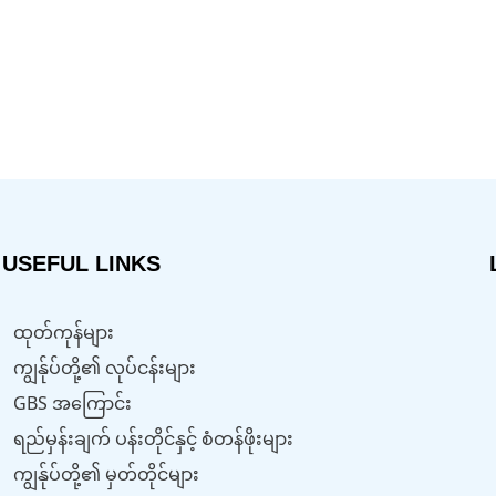
USEFUL LINKS
ထုတ်ကုန်များ
ကျွန်ုပ်တို့၏ လုပ်ငန်းများ
GBS အကြောင်း
ရည်မှန်းချက် ပန်းတိုင်နှင့် စံတန်ဖိုးများ
ကျွန်ုပ်တို့၏ မှတ်တိုင်များ