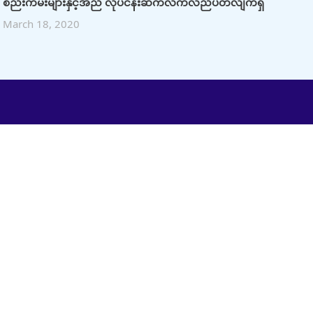
စည်းကမ်းများနှင့်အညီ လုပ်ငန်းဆက်လက်လည်ပတ်လျက်ရှိ
March 18, 2020