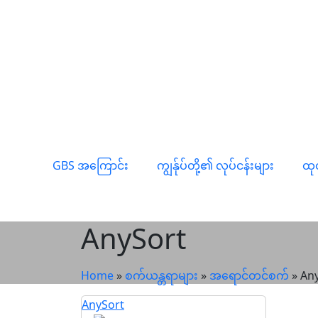
GBS အကြောင်း
ကျွန်ုပ်တို့၏ လုပ်ငန်းများ
ထု
AnySort
Home
»
စက်ယန္တရာများ
»
အရောင်တင်စက်
»
An
AnySort