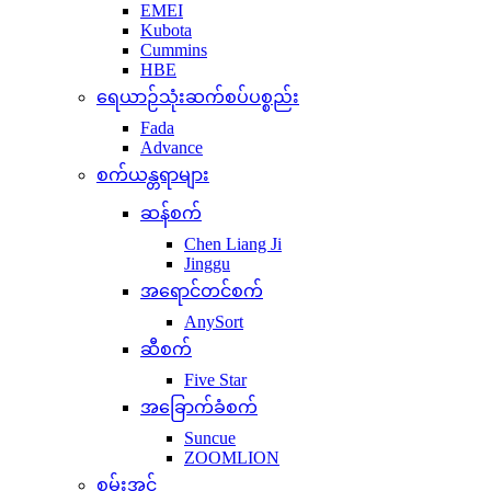
EMEI
Kubota
Cummins
HBE
ရေယာဉ်သုံးဆက်စပ်ပစ္စည်း
Fada
Advance
စက်ယန္တရာများ
ဆန်စက်
Chen Liang Ji
Jinggu
အရောင်တင်စက်
AnySort
ဆီစက်
Five Star
အခြောက်ခံစက်
Suncue
ZOOMLION
စွမ်းအင်