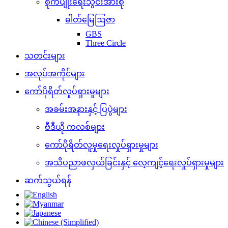
စိုက်ပျိုးရေးသွင်းအားစု
ဓါတ်မြေဩဇာ
GBS
Three Circle
သတင်းများ
အလုပ်အကိုင်များ
ကော်ပိုရိတ်လှုပ်ရှားမှုများ
အခမ်းအနားနှင့် ပြပွဲများ
ဗီဒီယို ကလစ်များ
ကော်ပိုရိတ်လူမှုရေးလှုပ်ရှားမှုများ
အသိပညာဖလှယ်ခြင်းနှင့် လေ့ကျင့်ရေးလှုပ်ရှားမှုများ
ဆက်သွယ်ရန်