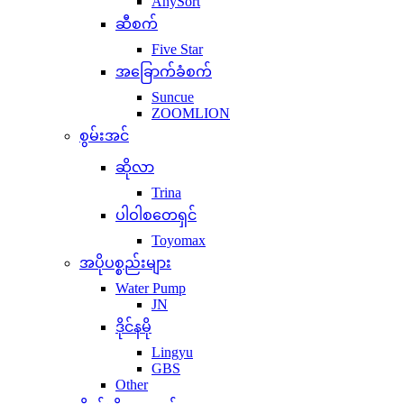
AnySort
ဆီစက်
Five Star
အခြောက်ခံစက်
Suncue
ZOOMLION
စွမ်းအင်
ဆိုလာ
Trina
ပါဝါစတေရှင်
Toyomax
အပိုပစ္စည်းများ
Water Pump
JN
ဒိုင်နမို
Lingyu
GBS
Other