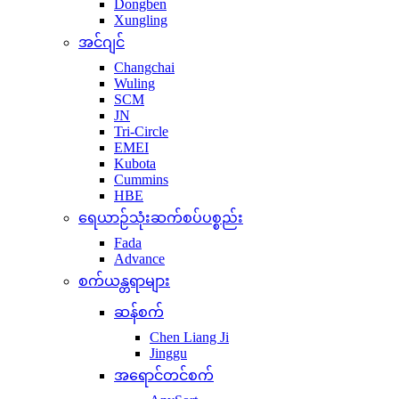
Dongben
Xungling
အင်ဂျင်
Changchai
Wuling
SCM
JN
Tri-Circle
EMEI
Kubota
Cummins
HBE
ရေယာဉ်သုံးဆက်စပ်ပစ္စည်း
Fada
Advance
စက်ယန္တရာများ
ဆန်စက်
Chen Liang Ji
Jinggu
အရောင်တင်စက်