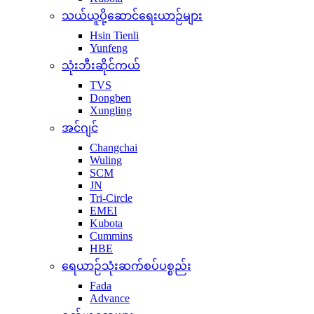
သယ်ယူပို့ဆောင်ရေးယာဉ်များ
Hsin Tienli
Yunfeng
သုံးဘီးဆိုင်ကယ်
TVS
Dongben
Xungling
အင်ဂျင်
Changchai
Wuling
SCM
JN
Tri-Circle
EMEI
Kubota
Cummins
HBE
ရေယာဉ်သုံးဆက်စပ်ပစ္စည်း
Fada
Advance