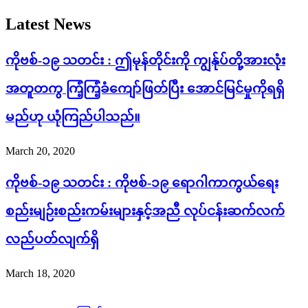
Latest News
ကိုဗစ်-၁၉ သတင်း : ဤမုန်တိုင်းကို ကျွန်ုပ်တို့အားလုံး
အတူတကွ ကြံ့ကြံ့ခံကျော်ဖြတ်ပြီး အောင်မြင်မှုကိုရရှိ
မည်ဟု ယုံကြည်ပါသည်။
March 20, 2020
ကိုဗစ်-၁၉ သတင်း : ကိုဗစ်-၁၉ ရောဂါကာကွယ်ရေး
စည်းမျဉ်းစည်းကမ်းများနှင့်အညီ လုပ်ငန်းဆက်လက်
လည်ပတ်လျက်ရှိ
March 18, 2020
Copyright © 2026 GBS. All Right Reserved