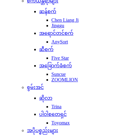
စက်ယန္တရာများ
ဆန်စက်
Chen Liang Ji
Jinggu
အရောင်တင်စက်
AnySort
ဆီစက်
Five Star
အခြောက်ခံစက်
Suncue
ZOOMLION
စွမ်းအင်
ဆိုလာ
Trina
ပါဝါစတေရှင်
Toyomax
အပိုပစ္စည်းများ