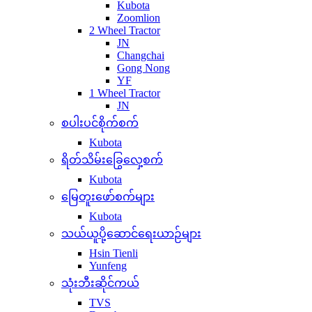
Kubota
Zoomlion
2 Wheel Tractor
JN
Changchai
Gong Nong
YF
1 Wheel Tractor
JN
စပါးပင်စိုက်စက်
Kubota
ရိတ်သိမ်းခြွေလှေ့စက်
Kubota
မြေတူးဖော်စက်များ
Kubota
သယ်ယူပို့ဆောင်ရေးယာဉ်များ
Hsin Tienli
Yunfeng
သုံးဘီးဆိုင်ကယ်
TVS