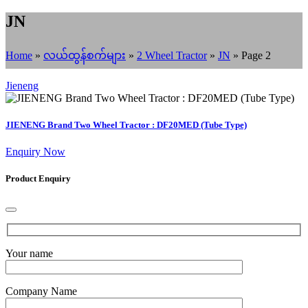
JN
Home
»
လယ်ထွန်စက်များ
»
2 Wheel Tractor
»
JN
»
Page 2
Jieneng
JIENENG Brand Two Wheel Tractor : DF20MED (Tube Type)
Enquiry Now
Product Enquiry
Your name
Company Name