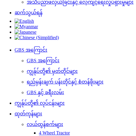
အသိပညာဖလှယ်ခြင်းနှင့် လေ့ကျင့်ရေးလှုပ်ရှားမှုများ
ဆက်သွယ်ရန်
GBS အကြောင်း
GBS အကြောင်း
ကျွန်ုပ်တို့၏ မှတ်တိုင်များ
ရည်မှန်းချက် ပန်းတိုင်နှင့် စံတန်ဖိုးများ
GBS နှင့် ခရီးလမ်း
ကျွန်ုပ်တို့၏ လုပ်ငန်းများ
ထုတ်ကုန်များ
လယ်ထွန်စက်များ
4 Wheel Tractor