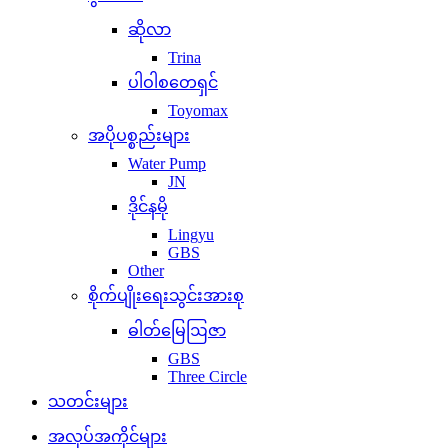
ဆိုလာ
Trina
ပါဝါစတေရှင်
Toyomax
အပိုပစ္စည်းများ
Water Pump
JN
ဒိုင်နမို
Lingyu
GBS
Other
စိုက်ပျိုးရေးသွင်းအားစု
ဓါတ်မြေဩဇာ
GBS
Three Circle
သတင်းများ
အလုပ်အကိုင်များ