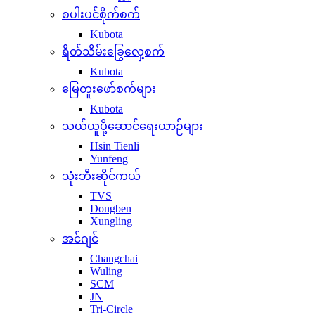
စပါးပင်စိုက်စက်
Kubota
ရိတ်သိမ်းခြွေလှေ့စက်
Kubota
မြေတူးဖော်စက်များ
Kubota
သယ်ယူပို့ဆောင်ရေးယာဉ်များ
Hsin Tienli
Yunfeng
သုံးဘီးဆိုင်ကယ်
TVS
Dongben
Xungling
အင်ဂျင်
Changchai
Wuling
SCM
JN
Tri-Circle