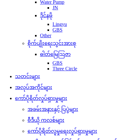
Water Pump
JN
ဒိုင်နမို
Lingyu
GBS
Other
စိုက်ပျိုးရေးသွင်းအားစု
ဓါတ်မြေဩဇာ
GBS
Three Circle
သတင်းများ
အလုပ်အကိုင်များ
ကော်ပိုရိတ်လှုပ်ရှားမှုများ
အခမ်းအနားနှင့် ပြပွဲများ
ဗီဒီယို ကလစ်များ
ကော်ပိုရိတ်လူမှုရေးလှုပ်ရှားမှုများ