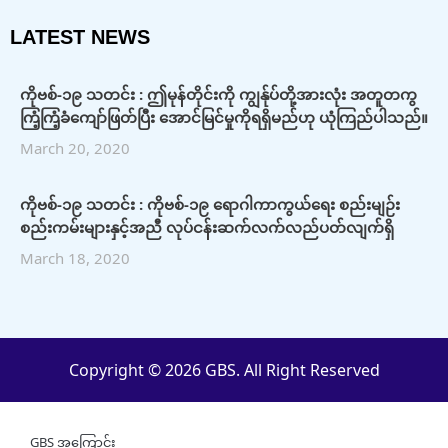
LATEST NEWS
ကိုဗစ်-၁၉ သတင်း : ဤမုန်တိုင်းကို ကျွန်ုပ်တို့အားလုံး အတူတကွ
ကြံ့ကြံ့ခံကျော်ဖြတ်ပြီး အောင်မြင်မှုကိုရရှိမည်ဟု ယုံကြည်ပါသည်။
March 20, 2020
ကိုဗစ်-၁၉ သတင်း : ကိုဗစ်-၁၉ ရောဂါကာကွယ်ရေး စည်းမျဉ်း
စည်းကမ်းများနှင့်အညီ လုပ်ငန်းဆက်လက်လည်ပတ်လျက်ရှိ
March 18, 2020
Copyright © 2026 GBS. All Right Reserved
GBS အကြောင်း