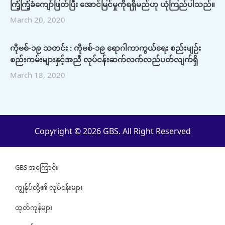
ကြံ့ကြံ့ခံကျော်ဖြတ်ပြီး အောင်မြင်မှုကိုရရှိမည်ဟု ယုံကြည်ပါသည်။
March 20, 2020
ကိုဗစ်-၁၉ သတင်း : ကိုဗစ်-၁၉ ရောဂါကာကွယ်ရေး စည်းမျဉ်း
စည်းကမ်းများနှင့်အညီ လုပ်ငန်းဆက်လက်လည်ပတ်လျက်ရှိ
March 18, 2020
Copyright © 2026 GBS. All Right Reserved
GBS အကြောင်း
ကျွန်ုပ်တို့၏ လုပ်ငန်းများ
ထုတ်ကုန်များ