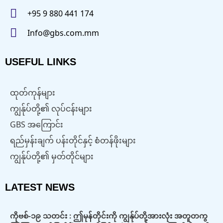
+95 9 880 441 174
Info@gbs.com.mm
USEFUL LINKS
ထုတ်ကုန်များ
ကျွန်ုပ်တို့၏ လုပ်ငန်းများ
GBS အကြောင်း
ရည်မှန်းချက် ပန်းတိုင်နှင့် စံတန်ဖိုးများ
ကျွန်ုပ်တို့၏ မှတ်တိုင်များ
LATEST NEWS
ကိုဗစ်-၁၉ သတင်း : ဤမုန်တိုင်းကို ကျွန်ုပ်တို့အားလုံး အတူတကွ