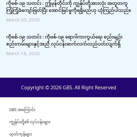
ကိုဗစ်-၁၉ သတင်း : ဤမုန်တိုင်းကို ကျွန်ုပ်တို့အားလုံး အတူတကွ
ကြံ့ကြံ့ခံကျော်ဖြတ်ပြီး အောင်မြင်မှုကိုရရှိမည်ဟု ယုံကြည်ပါသည်။
March 20, 2020
ကိုဗစ်-၁၉ သတင်း : ကိုဗစ်-၁၉ ရောဂါကာကွယ်ရေး စည်းမျဉ်း
စည်းကမ်းများနှင့်အညီ လုပ်ငန်းဆက်လက်လည်ပတ်လျက်ရှိ
March 18, 2020
Copyright © 2026 GBS. All Right Reserved
GBS အကြောင်း
ကျွန်ုပ်တို့၏ လုပ်ငန်းများ
ထုတ်ကုန်များ