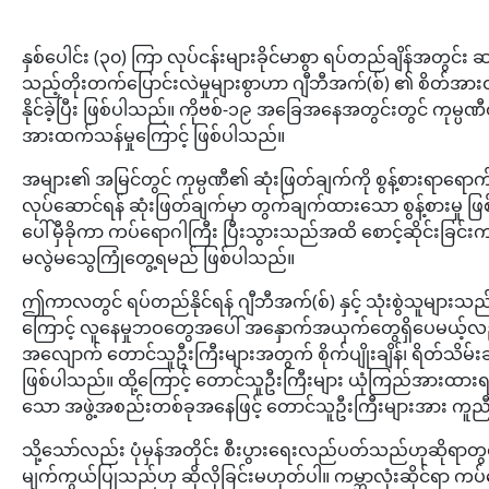
နှစ်ပေါင်း (၃၀) ကြာ လုပ်ငန်းများခိုင်မာစွာ ရပ်တည်ချိန်အတွင်း ဆန
သည့်တိုးတက်ပြောင်းလဲမှုများစွာဟာ ဂျီဘီအက်(စ်) ၏ စိတ်အားထက
နိုင်ခဲ့ပြီး ဖြစ်ပါသည်။ ကိုဗစ်-၁၉ အခြေအနေအတွင်းတွင် ကုမ္ပဏ
အားထက်သန်မှုကြောင့် ဖြစ်ပါသည်။
အများ၏ အမြင်တွင် ကုမ္ပဏီ၏ ဆုံးဖြတ်ချက်ကို စွန့်စားရာရော
လုပ်ဆောင်ရန် ဆုံးဖြတ်ချက်မှာ တွက်ချက်ထားသော စွန့်စားမှု ဖ
ပေါ်မှီခိုကာ ကပ်ရောဂါကြီး ပြီးသွားသည်အထိ စောင့်ဆိုင်းခြင်းက
မလွဲမသွေကြုံတွေ့ရမည် ဖြစ်ပါသည်။
ဤကာလတွင် ရပ်တည်နိုင်ရန် ဂျီဘီအက်(စ်) နှင့် သုံးစွဲသူမျ
ကြောင့် လူနေမှုဘဝတွေအပေါ် အနှောက်အယှက်တွေရှိပေမယ့်
အလျောက် တောင်သူဦးကြီးများအတွက် စိုက်ပျိုးချိန်၊ ရိတ်သိမ်းခ
ဖြစ်ပါသည်။ ထို့ကြောင့် တောင်သူဦးကြီးများ ယုံကြည်အားထားရသည့် 
သော အဖွဲ့အစည်းတစ်ခုအနေဖြင့် တောင်သူဦးကြီးများအား ကူညီပံ
သို့သော်လည်း ပုံမှန်အတိုင်း စီးပွားရေးလည်ပတ်သည်ဟုဆိုရာတ
မျက်ကွယ်ပြုသည်ဟု ဆိုလိုခြင်းမဟုတ်ပါ။ ကမ္ဘာလုံးဆိုင်ရာ က