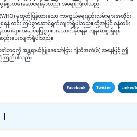
ု ကျေပွန်စွာထမ်းဆောင်ရန်မှာလည်း အရေးကြီးပါသည်။
အစည်း(WHO) မှထုတ်ပြန်ထားသော ကာကွယ်ရေးနည်းလမ်းများအတိုင်း
ခြုံစေရန် တင်းကြပ်စွာဆောင်ရွက်လျက်ရှိပါသည်။ ထို့အပြင် ဝန်ထမ်း
န်ထမ်းများ အဆင်ပြေစွာ စားသောက်နိုင်ရန်၊ ကျန်းမာစွာရှိရန်
ြည့်ဆည်းပေးလျက်ရှိပါသည်။
ား၏ဘဝကို အန္တရာယ်ပြုနေသော်ငြား ဂျီဘီအက်(စ်) အနေဖြင့် ဤ
်ဟု ယုံကြည်ပါသည်။
Facebook
Twitter
LinkedI