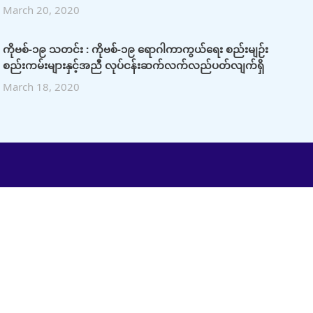
March 20, 2020
ကိုဗစ်-၁၉ သတင်း : ကိုဗစ်-၁၉ ရောဂါကာကွယ်ရေး စည်းမျဉ်း
စည်းကမ်းများနှင့်အညီ လုပ်ငန်းဆက်လက်လည်ပတ်လျက်ရှိ
March 18, 2020