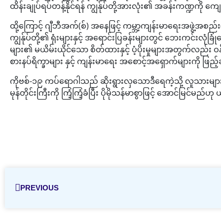
ထိန်းချုပ်ရပ်တန့်နိုင်ရန် ကျွန်ုပ်တို့အားလုံး၏ အခန်းကဏ္ဍကိ
ထို့ကြောင့် ဂျီဘီအက်(စ်) အနေဖြင့် ကမ္ဘာ့ကျန်းမာရေးအဖွဲ့
ကျွန်ုပ်တို့၏ ရုံးများနှင့် အရောင်းပြခန်းများတွင် ဘေးကင်းလုံ
များ၏ မယိမ်းယိုင်သော စိတ်ထားနှင့် ပံ့ပိုးမှုများအတွက်လည်း ဝ
စားနပ်ရိက္ခာများ နှင့် ကျန်းမာရေး အစောင့်အရှောက်များကို ဖ
ကိုဗစ်-၁၉ ကပ်ရောဂါသည် ဆိုးရွားလှသောဒီရေကဲ့သို့ လူသားမျ
မုန်တိုင်းကြီးကို ကြံ့ကြံ့ခံပြီး ပိုမိုသန်မာစွာဖြင့် အောင်မြင်မည
PREVIOUS