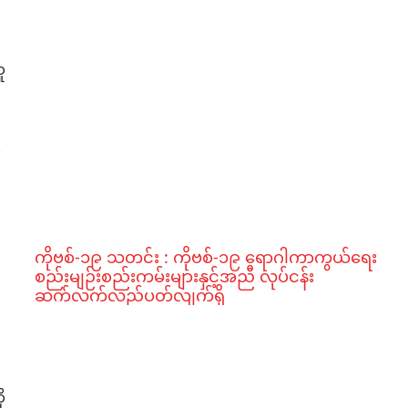
ူ
်
်
ကိုဗစ်-၁၉ သတင်း : ကိုဗစ်-၁၉ ရောဂါကာကွယ်ရေး
စည်းမျဉ်းစည်းကမ်းများနှင့်အညီ လုပ်ငန်း
ဆက်လက်လည်ပတ်လျက်ရှိ
်
ု