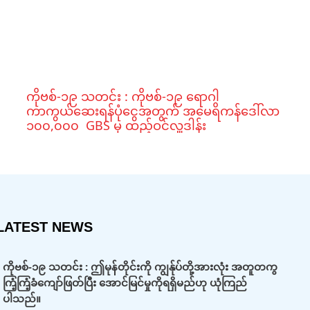
ကိုဗစ်-၁၉ သတင်း : ကိုဗစ်-၁၉ ရောဂါ
ကာကွယ်ဆေးရန်ပုံငွေအတွက် အမေရိကန်ဒေါ်လာ
၁၀၀,၀၀၀ GBS မှ ထည့်ဝင်လှူဒါန်း
LATEST NEWS
ကိုဗစ်-၁၉ သတင်း : ဤမုန်တိုင်းကို ကျွန်ုပ်တို့အားလုံး အတူတကွ
ကြံ့ကြံ့ခံကျော်ဖြတ်ပြီး အောင်မြင်မှုကိုရရှိမည်ဟု ယုံကြည်
ပါသည်။