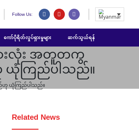
Follow Us:
ကော်ပိုရိတ်လှုပ်ရှားမှုများ
ဆက်သွယ်ရန်
ု့အားလုံး အတူတကွ
ည်ဟု ယုံကြည်ပါသည်။
ှိမည်ဟု ယုံကြည်ပါသည်။
Related News