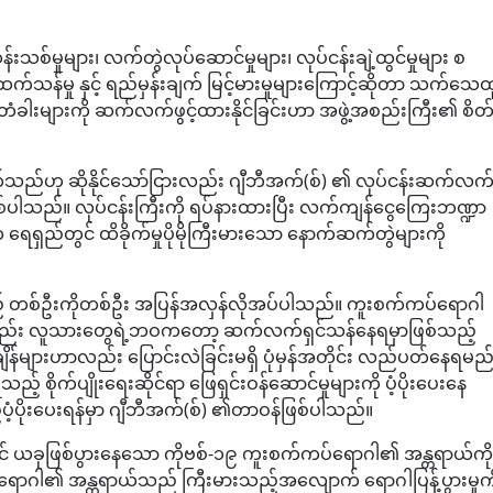
်းသစ်မှုများ၊ လက်တွဲလုပ်ဆောင်မှုများ၊ လုပ်ငန်းချဲ့ထွင်မှုများ စ
်သန်မှု နှင့် ရည်မှန်းချက် မြင့်မားမှုများကြောင့်ဆိုတာ သက်သေထ
ီတံခါးများကို ဆက်လက်ဖွင့်ထားနိုင်ခြင်းဟာ အဖွဲ့အစည်းကြီး၏ စိတ
က်သည်ဟု ဆိုနိုင်သော်ငြားလည်း ဂျီဘီအက်(စ်) ၏ လုပ်ငန်းဆက်လက
ြစ်ပါသည်။ လုပ်ငန်းကြီးကို ရပ်နားထားပြီး လက်ကျန်ငွေကြေးဘဏ္ဍာ
 ရေရှည်တွင် ထိခိုက်မှုပိုမိုကြီးမားသော နောက်ဆက်တွဲများကို
ားသည် တစ်ဦးကိုတစ်ဦး အပြန်အလှန်လိုအပ်ပါသည်။ ကူးစက်ကပ်ရောဂါ
လည်း လူသားတွေရဲ့ဘဝကတော့ ဆက်လက်ရှင်သန်နေရမှာဖြစ်သည့်
ျိန်များဟာလည်း ပြောင်းလဲခြင်းမရှိ ပုံမှန်အတိုင်း လည်ပတ်နေရမည
စိုက်ပျိုးရေးဆိုင်ရာ ဖြေရှင်းဝန်ဆောင်မှုများကို ပံ့ပိုးပေးနေ
့ပိုးပေးရန်မှာ ဂျီဘီအက်(စ်) ၏တာဝန်ဖြစ်ပါသည်။
ွင် ယခုဖြစ်ပွားနေသော ကိုဗစ်-၁၉ ကူးစက်ကပ်ရောဂါ၏ အန္တရာယ်ကို
ပ်ရောဂါ၏ အန္တရာယ်သည် ကြီးမားသည့်အလျောက် ရောဂါပြန့်ပွားမှုကိ