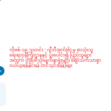
ကိုဗစ်-၁၉ သတင်း : ဂျီဘီအက်(စ်) မှ စာသုံးသူ
ရေးရာဝန်ကြီးဌာနနှင့် ပူးပေါင်း၍ ပြည်သူများ
အတွက် တစ်ခါသုံးမျက်နှာဖုံးများ ဈေးသက်သာစွာ
ဝယ်ယူရရှိနိုင်ရန် တင်သွင်းဖြန့်ဖြူး
n