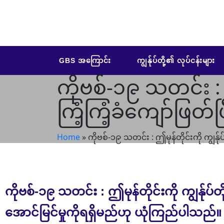
GBS အကြောင်း
ကျွန်ုပ်တို့၏ လုပ်ငန်းများ
ကိုဗစ်-၁၉ သတင်း : 
ကြံ့ကြံ့ခံကျော်ဖြတ်
Home
»
ကိုဗစ်-၁၉ သတင်း : ဤမုန်တိုင်းကို ကျွန်
ကိုဗစ်-၁၉ သတင်း : ဤမုန်တိုင်းကို ကျွန်ုပ်တ
အောင်မြင်မှုကိုရရှိမည်ဟု ယုံကြည်ပါသည်။