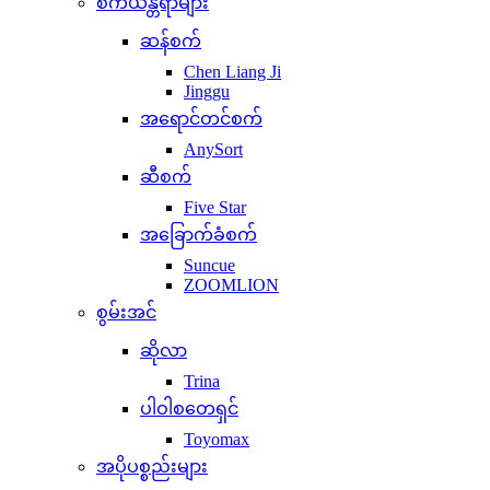
စက်ယန္တရာများ
ဆန်စက်
Chen Liang Ji
Jinggu
အရောင်တင်စက်
AnySort
ဆီစက်
Five Star
အခြောက်ခံစက်
Suncue
ZOOMLION
စွမ်းအင်
ဆိုလာ
Trina
ပါဝါစတေရှင်
Toyomax
အပိုပစ္စည်းများ