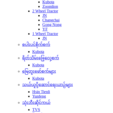
Kubota
Zoomlion
2 Wheel Tractor
JN
Changchai
Gong Nong
YF
1 Wheel Tractor
JN
စပါးပင်စိုက်စက်
Kubota
ရိတ်သိမ်းခြွေလှေ့စက်
Kubota
မြေတူးဖော်စက်များ
Kubota
သယ်ယူပို့ဆောင်ရေးယာဉ်များ
Hsin Tienli
Yunfeng
သုံးဘီးဆိုင်ကယ်
TVS