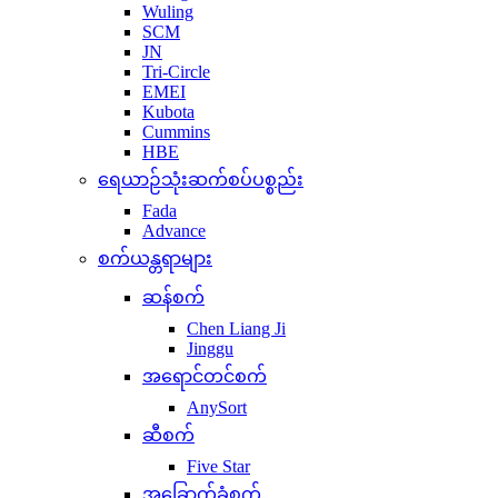
Wuling
SCM
JN
Tri-Circle
EMEI
Kubota
Cummins
HBE
ရေယာဉ်သုံးဆက်စပ်ပစ္စည်း
Fada
Advance
စက်ယန္တရာများ
ဆန်စက်
Chen Liang Ji
Jinggu
အရောင်တင်စက်
AnySort
ဆီစက်
Five Star
အခြောက်ခံစက်