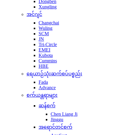
Dongben
Xungling
အင်ဂျင်
Changchai
Wuling
SCM
JN
Tri-Circle
EMEI
Kubota
Cummins
HBE
ရေယာဉ်သုံးဆက်စပ်ပစ္စည်း
Fada
Advance
စက်ယန္တရာများ
ဆန်စက်
Chen Liang Ji
Jinggu
အရောင်တင်စက်