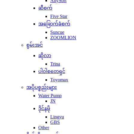
AnySort
ဆီစက်
Five Star
အခြောက်ခံစက်
Suncue
ZOOMLION
စွမ်းအင်
ဆိုလာ
Trina
ပါဝါစတေရှင်
Toyomax
အပိုပစ္စည်းများ
Water Pump
JN
ဒိုင်နမို
Lingyu
GBS
Other