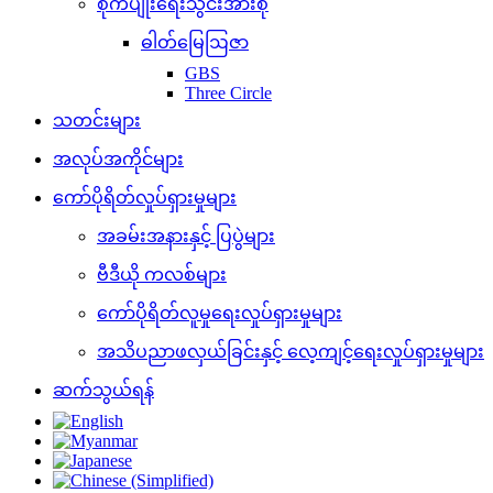
စိုက်ပျိုးရေးသွင်းအားစု
ဓါတ်မြေဩဇာ
GBS
Three Circle
သတင်းများ
အလုပ်အကိုင်များ
ကော်ပိုရိတ်လှုပ်ရှားမှုများ
အခမ်းအနားနှင့် ပြပွဲများ
ဗီဒီယို ကလစ်များ
ကော်ပိုရိတ်လူမှုရေးလှုပ်ရှားမှုများ
အသိပညာဖလှယ်ခြင်းနှင့် လေ့ကျင့်ရေးလှုပ်ရှားမှုများ
ဆက်သွယ်ရန်