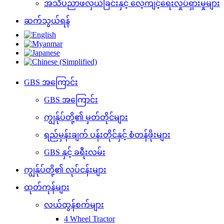
အသိပညာဖလှယ်ခြင်းနှင့် လေ့ကျင့်ရေးလှုပ်ရှားမှုများ
ဆက်သွယ်ရန်
GBS အကြောင်း
GBS အကြောင်း
ကျွန်ုပ်တို့၏ မှတ်တိုင်များ
ရည်မှန်းချက် ပန်းတိုင်နှင့် စံတန်ဖိုးများ
GBS နှင့် ခရီးလမ်း
ကျွန်ုပ်တို့၏ လုပ်ငန်းများ
ထုတ်ကုန်များ
လယ်ထွန်စက်များ
4 Wheel Tractor