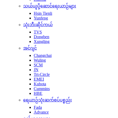
သယ်ယူပို့ဆောင်ရေးယာဉ်များ
Hsin Tienli
Yunfeng
သုံးဘီးဆိုင်ကယ်
TVS
Dongben
Xungling
အင်ဂျင်
Changchai
Wuling
SCM
JN
Tri-Circle
EMEI
Kubota
Cummins
HBE
ရေယာဉ်သုံးဆက်စပ်ပစ္စည်း
Fada
Advance