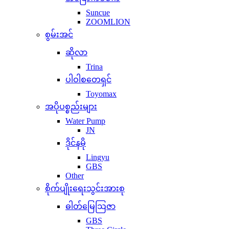
Suncue
ZOOMLION
စွမ်းအင်
ဆိုလာ
Trina
ပါဝါစတေရှင်
Toyomax
အပိုပစ္စည်းများ
Water Pump
JN
ဒိုင်နမို
Lingyu
GBS
Other
စိုက်ပျိုးရေးသွင်းအားစု
ဓါတ်မြေဩဇာ
GBS