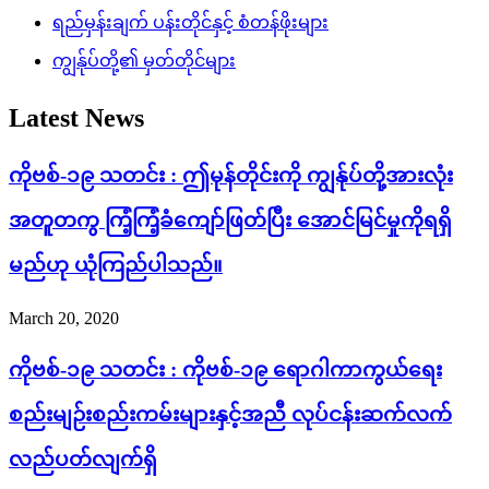
ရည်မှန်းချက် ပန်းတိုင်နှင့် စံတန်ဖိုးများ
ကျွန်ုပ်တို့၏ မှတ်တိုင်များ
Latest News
ကိုဗစ်-၁၉ သတင်း : ဤမုန်တိုင်းကို ကျွန်ုပ်တို့အားလုံး
အတူတကွ ကြံ့ကြံ့ခံကျော်ဖြတ်ပြီး အောင်မြင်မှုကိုရရှိ
မည်ဟု ယုံကြည်ပါသည်။
March 20, 2020
ကိုဗစ်-၁၉ သတင်း : ကိုဗစ်-၁၉ ရောဂါကာကွယ်ရေး
စည်းမျဉ်းစည်းကမ်းများနှင့်အညီ လုပ်ငန်းဆက်လက်
လည်ပတ်လျက်ရှိ