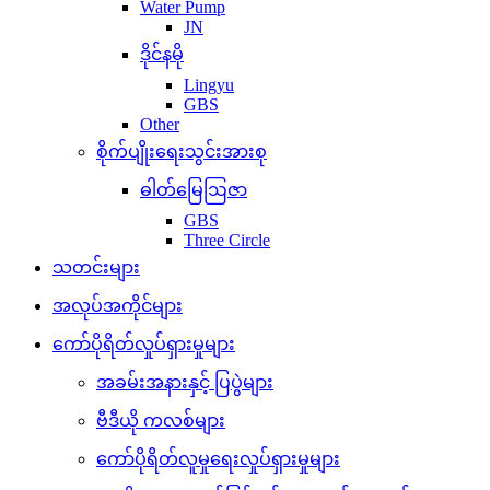
Water Pump
JN
ဒိုင်နမို
Lingyu
GBS
Other
စိုက်ပျိုးရေးသွင်းအားစု
ဓါတ်မြေဩဇာ
GBS
Three Circle
သတင်းများ
အလုပ်အကိုင်များ
ကော်ပိုရိတ်လှုပ်ရှားမှုများ
အခမ်းအနားနှင့် ပြပွဲများ
ဗီဒီယို ကလစ်များ
ကော်ပိုရိတ်လူမှုရေးလှုပ်ရှားမှုများ