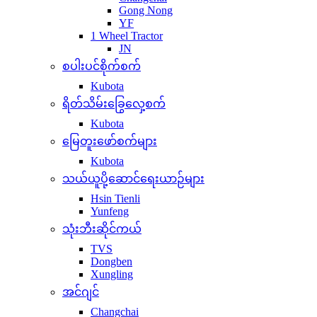
Gong Nong
YF
1 Wheel Tractor
JN
စပါးပင်စိုက်စက်
Kubota
ရိတ်သိမ်းခြွေလှေ့စက်
Kubota
မြေတူးဖော်စက်များ
Kubota
သယ်ယူပို့ဆောင်ရေးယာဉ်များ
Hsin Tienli
Yunfeng
သုံးဘီးဆိုင်ကယ်
TVS
Dongben
Xungling
အင်ဂျင်
Changchai