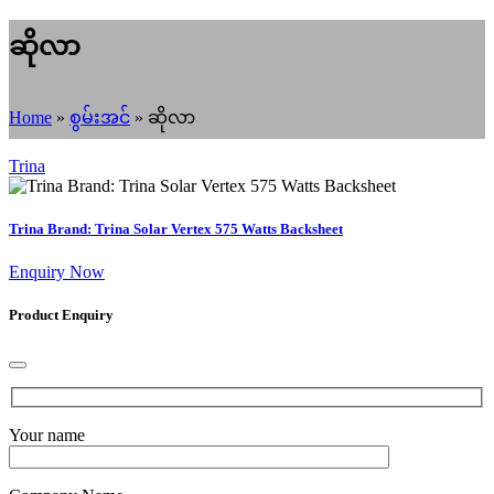
ဆိုလာ
Home
»
စွမ်းအင်
»
ဆိုလာ
Trina
Trina Brand: Trina Solar Vertex 575 Watts Backsheet
Enquiry Now
Product Enquiry
Your name