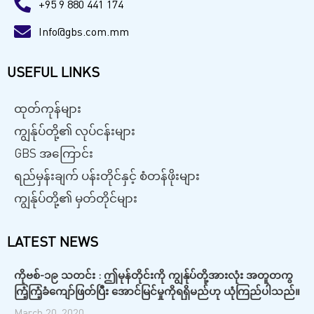
+95 9 880 441 174
Info@gbs.com.mm
USEFUL LINKS
ထုတ်ကုန်များ
ကျွန်ုပ်တို့၏ လုပ်ငန်းများ
GBS အကြောင်း
ရည်မှန်းချက် ပန်းတိုင်နှင့် စံတန်ဖိုးများ
ကျွန်ုပ်တို့၏ မှတ်တိုင်များ
LATEST NEWS
ကိုဗစ်-၁၉ သတင်း : ဤမုန်တိုင်းကို ကျွန်ုပ်တို့အားလုံး အတူတကွ
ကြံ့ကြံ့ခံကျော်ဖြတ်ပြီး အောင်မြင်မှုကိုရရှိမည်ဟု ယုံကြည်ပါသည်။
March 20, 2020