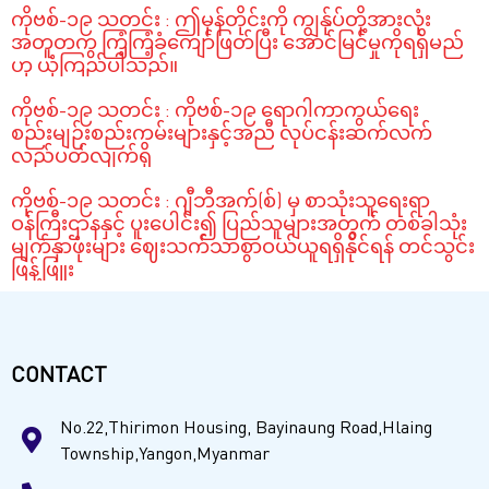
ကိုဗစ်-၁၉ သတင်း : ဤမုန်တိုင်းကို ကျွန်ုပ်တို့အားလုံး
အတူတကွ ကြံ့ကြံ့ခံကျော်ဖြတ်ပြီး အောင်မြင်မှုကိုရရှိမည်
ဟု ယုံကြည်ပါသည်။
ကိုဗစ်-၁၉ သတင်း : ကိုဗစ်-၁၉ ရောဂါကာကွယ်ရေး
စည်းမျဉ်းစည်းကမ်းများနှင့်အညီ လုပ်ငန်းဆက်လက်
လည်ပတ်လျက်ရှိ
ကိုဗစ်-၁၉ သတင်း : ဂျီဘီအက်(စ်) မှ စာသုံးသူရေးရာ
ဝန်ကြီးဌာနနှင့် ပူးပေါင်း၍ ပြည်သူများအတွက် တစ်ခါသုံး
မျက်နှာဖုံးများ ဈေးသက်သာစွာဝယ်ယူရရှိနိုင်ရန် တင်သွင်း
ဖြန့်ဖြူး
CONTACT
No.22,Thirimon Housing, Bayinaung Road,Hlaing
Township,Yangon,Myanmar