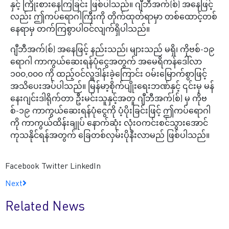
နှင့် ကြိုးစားနေကြခြင်း ဖြစ်ပါသည်။ ဂျီဘီအက်(စ်) အနေဖြင့်
လည်း ဤကပ်ရောဂါကြီးကို တိုက်ထုတ်ရာမှာ တစ်ထောင့်တစ်
နေရာမှ တက်ကြစွာပါဝင်လျက်ရှိပါသည်။
ဂျီဘီအက်(စ်) အနေဖြင့် နည်းသည်၊ များသည် မရှိ၊ ကိုဗစ်-၁၉
ရောဂါ ကာကွယ်ဆေးရန်ပုံငွေအတွက် အမေရိကန်ဒေါ်လာ
၁၀၀,၀၀၀ ကို ထည့်ဝင်လှူဒါန်းခဲ့ကြောင်း ဝမ်းမြောက်စွာဖြင့်
အသိပေးအပ်ပါသည်။ မြန်မာ့စိုက်ပျိုးရေးဘဏ်နှင့် ၎င်းမှ မန်
နေးဂျင်းဒါရိုက်တာ ဦးမင်းသူနှင့်အတူ ဂျီဘီအက်(စ်) မှ ကိုဗ
စ်-၁၉ ကာကွယ်ဆေးရန်ပုံငွေကို ပံ့ပိုးခြင်းဖြင့် ဤကပ်ရောဂါ
ကို ကာကွယ်ထိန်းချုပ် နောက်ဆုံး လုံးဝကင်းစင်သွားအောင်
ကုသနိုင်ရန်အတွက် ခြေတစ်လှမ်းပိုနီးလာမည် ဖြစ်ပါသည်။
Facebook
Twitter
LinkedIn
Next
Related News