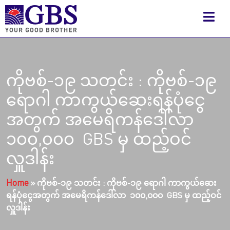
ကိုဗစ်-၁၉ သတင်း : ကိုဗစ်-၁၉
ရောဂါ ကာကွယ်ဆေးရန်ပုံငွေ
အတွက် အမေရိကန်ဒေါ်လာ
၁၀၀,၀၀၀ GBS မှ ထည့်ဝင်
လှူဒါန်း
Home
»
ကိုဗစ်-၁၉ သတင်း : ကိုဗစ်-၁၉ ရောဂါ ကာကွယ်ဆေး
ရန်ပုံငွေအတွက် အမေရိကန်ဒေါ်လာ ၁၀၀,၀၀၀ GBS မှ ထည့်ဝင်
လှူဒါန်း