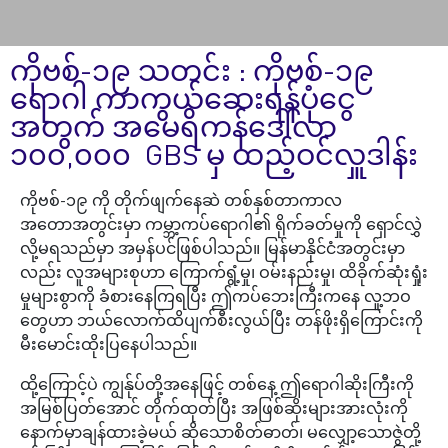
ကိုဗစ်-၁၉ သတင်း : ကိုဗစ်-၁၉
ရောဂါ ကာကွယ်ဆေးရန်ပုံငွေ
အတွက် အမေရိကန်ဒေါ်လာ
၁၀၀,၀၀၀ GBS မှ ထည့်ဝင်လှူဒါန်း
ကိုဗစ်-၁၉ ကို တိုက်ဖျက်နေဆဲ တစ်နှစ်တာကာလ
အတောအတွင်းမှာ ကမ္ဘာ့ကပ်ရောဂါ၏ ရိုက်ခတ်မှုကို ရှောင်လွှဲ
လို့မရသည်မှာ အမှန်ပင်ဖြစ်ပါသည်။ မြန်မာနိုင်ငံအတွင်းမှာ
လည်း လူအများစုဟာ ကြောက်ရွံ့မှု၊ ဝမ်းနည်းမှု၊ ထိခိုက်ဆုံးရှုံး
မှုများစွာကို ခံစားနေကြရပြီး ဤကပ်ဘေးကြီးကနေ လူ့ဘဝ
တွေဟာ ဘယ်လောက်ထိပျက်စီးလွယ်ပြီး တန်ဖိုးရှိကြောင်းကို
မီးမောင်းထိုးပြနေပါသည်။
ထို့ကြောင့်ပဲ ကျွန်ုပ်တို့အနေဖြင့် တစ်နေ့ ဤရောဂါဆိုးကြီးကို
အမြစ်ပြတ်အောင် တိုက်ထုတ်ပြီး အဖြစ်ဆိုးများအားလုံးကို
နောက်မှာချန်ထားခဲ့မယ် ဆိုသောစိတ်ဓာတ်၊ မလျှော့သောဇွဲတို့