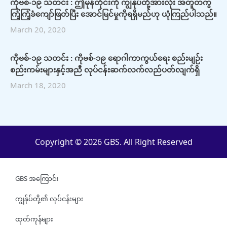
ကိုဗစ်-၁၉ သတင်း : ဤမုန်တိုင်းကို ကျွန်ုပ်တို့အားလုံး အတူတကွ
ကြံ့ကြံ့ခံကျော်ဖြတ်ပြီး အောင်မြင်မှုကိုရရှိမည်ဟု ယုံကြည်ပါသည်။
March 20, 2020
ကိုဗစ်-၁၉ သတင်း : ကိုဗစ်-၁၉ ရောဂါကာကွယ်ရေး စည်းမျဉ်း
စည်းကမ်းများနှင့်အညီ လုပ်ငန်းဆက်လက်လည်ပတ်လျက်ရှိ
March 18, 2020
Copyright © 2026 GBS. All Right Reserved
GBS အကြောင်း
ကျွန်ုပ်တို့၏ လုပ်ငန်းများ
ထုတ်ကုန်များ