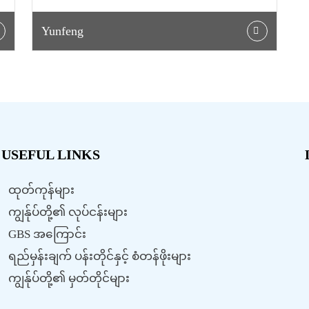
Yunfeng
USEFUL LINKS
ထုတ်ကုန်များ
ကျွန်ုပ်တို့၏ လုပ်ငန်းများ
GBS အကြောင်း
ရည်မှန်းချက် ပန်းတိုင်နှင့် စံတန်ဖိုးများ
ကျွန်ုပ်တို့၏ မှတ်တိုင်များ