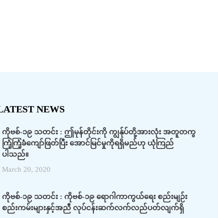
LATEST NEWS
ကိုဗစ်-၁၉ သတင်း : ဤမုန်တိုင်းကို ကျွန်ုပ်တို့အားလုံး အတူတကွ
ကြံ့ကြံ့ခံကျော်ဖြတ်ပြီး အောင်မြင်မှုကိုရရှိမည်ဟု ယုံကြည်
ပါသည်။
March 20, 2020
ကိုဗစ်-၁၉ သတင်း : ကိုဗစ်-၁၉ ရောဂါကာကွယ်ရေး စည်းမျဉ်း
စည်းကမ်းများနှင့်အညီ လုပ်ငန်းဆက်လက်လည်ပတ်လျက်ရှိ