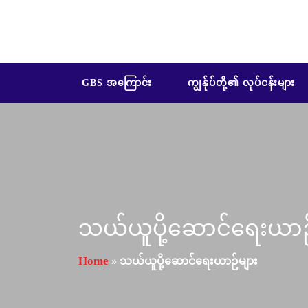
GBS အကြောင်း
ကျွန်ုပ်တို့၏ လုပ်ငန်းများ
သယ်ယူပို့ဆောင်ရေးယာဉ
Home
»
သယ်ယူပို့ဆောင်ရေးယာဉ်များ