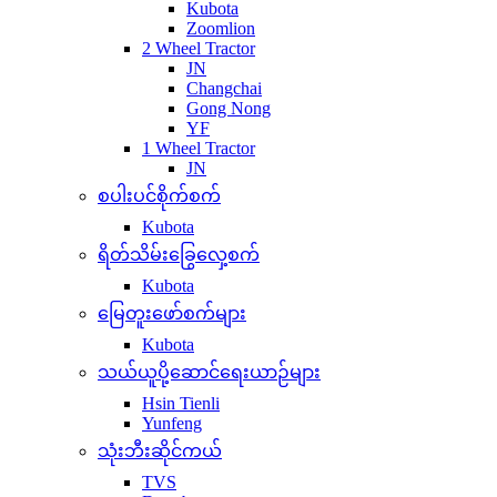
Kubota
Zoomlion
2 Wheel Tractor
JN
Changchai
Gong Nong
YF
1 Wheel Tractor
JN
စပါးပင်စိုက်စက်
Kubota
ရိတ်သိမ်းခြွေလှေ့စက်
Kubota
မြေတူးဖော်စက်များ
Kubota
သယ်ယူပို့ဆောင်ရေးယာဉ်များ
Hsin Tienli
Yunfeng
သုံးဘီးဆိုင်ကယ်
TVS