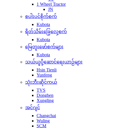
1 Wheel Tractor
JN
စပါးပင်စိုက်စက်
Kubota
ရိတ်သိမ်းခြွေလှေ့စက်
Kubota
မြေတူးဖော်စက်များ
Kubota
သယ်ယူပို့ဆောင်ရေးယာဉ်များ
Hsin Tienli
Yunfeng
သုံးဘီးဆိုင်ကယ်
TVS
Dongben
Xungling
အင်ဂျင်
Changchai
Wuling
SCM