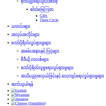
စိုက်ပျိုးရေးသွင်းအားစု
ဓါတ်မြေဩဇာ
GBS
Three Circle
သတင်းများ
အလုပ်အကိုင်များ
ကော်ပိုရိတ်လှုပ်ရှားမှုများ
အခမ်းအနားနှင့် ပြပွဲများ
ဗီဒီယို ကလစ်များ
ကော်ပိုရိတ်လူမှုရေးလှုပ်ရှားမှုများ
အသိပညာဖလှယ်ခြင်းနှင့် လေ့ကျင့်ရေးလှုပ်ရှားမှုများ
ဆက်သွယ်ရန်