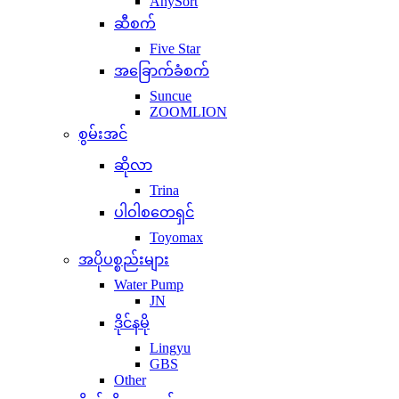
AnySort
ဆီစက်
Five Star
အခြောက်ခံစက်
Suncue
ZOOMLION
စွမ်းအင်
ဆိုလာ
Trina
ပါဝါစတေရှင်
Toyomax
အပိုပစ္စည်းများ
Water Pump
JN
ဒိုင်နမို
Lingyu
GBS
Other