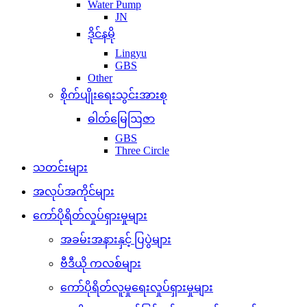
Water Pump
JN
ဒိုင်နမို
Lingyu
GBS
Other
စိုက်ပျိုးရေးသွင်းအားစု
ဓါတ်မြေဩဇာ
GBS
Three Circle
သတင်းများ
အလုပ်အကိုင်များ
ကော်ပိုရိတ်လှုပ်ရှားမှုများ
အခမ်းအနားနှင့် ပြပွဲများ
ဗီဒီယို ကလစ်များ
ကော်ပိုရိတ်လူမှုရေးလှုပ်ရှားမှုများ