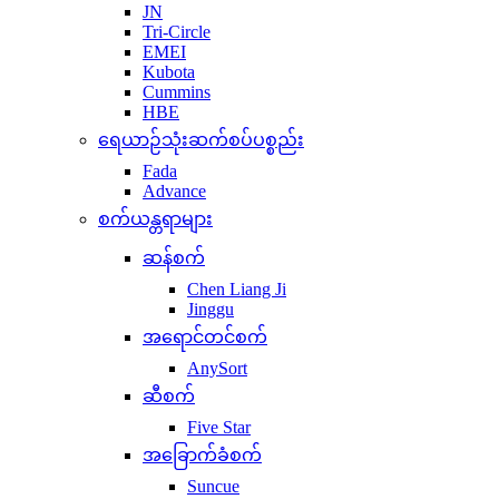
JN
Tri-Circle
EMEI
Kubota
Cummins
HBE
ရေယာဉ်သုံးဆက်စပ်ပစ္စည်း
Fada
Advance
စက်ယန္တရာများ
ဆန်စက်
Chen Liang Ji
Jinggu
အရောင်တင်စက်
AnySort
ဆီစက်
Five Star
အခြောက်ခံစက်
Suncue