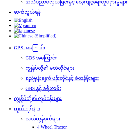
အသိပညာဖလှယ်ခြင်းနှင့် လေ့ကျင့်ရေးလှုပ်ရှားမှုများ
ဆက်သွယ်ရန်
GBS အကြောင်း
GBS အကြောင်း
ကျွန်ုပ်တို့၏ မှတ်တိုင်များ
ရည်မှန်းချက် ပန်းတိုင်နှင့် စံတန်ဖိုးများ
GBS နှင့် ခရီးလမ်း
ကျွန်ုပ်တို့၏ လုပ်ငန်းများ
ထုတ်ကုန်များ
လယ်ထွန်စက်များ
4 Wheel Tractor