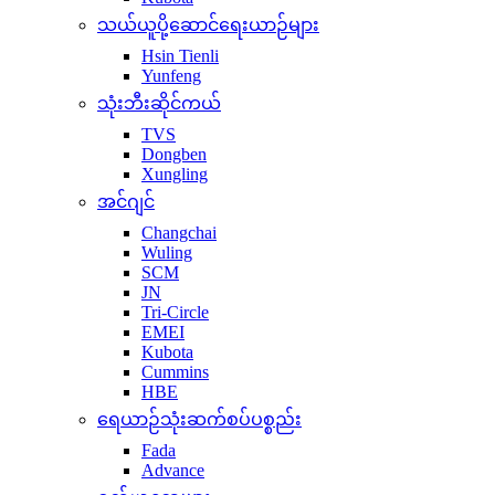
သယ်ယူပို့ဆောင်ရေးယာဉ်များ
Hsin Tienli
Yunfeng
သုံးဘီးဆိုင်ကယ်
TVS
Dongben
Xungling
အင်ဂျင်
Changchai
Wuling
SCM
JN
Tri-Circle
EMEI
Kubota
Cummins
HBE
ရေယာဉ်သုံးဆက်စပ်ပစ္စည်း
Fada
Advance