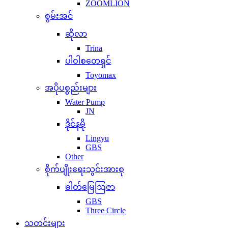
ZOOMLION
စွမ်းအင်
ဆိုလာ
Trina
ပါဝါစတေရှင်
Toyomax
အပိုပစ္စည်းများ
Water Pump
JN
ဒိုင်နမို
Lingyu
GBS
Other
စိုက်ပျိုးရေးသွင်းအားစု
ဓါတ်မြေဩဇာ
GBS
Three Circle
သတင်းများ