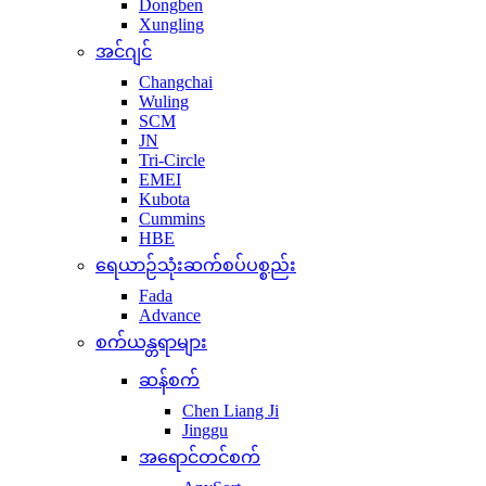
Dongben
Xungling
အင်ဂျင်
Changchai
Wuling
SCM
JN
Tri-Circle
EMEI
Kubota
Cummins
HBE
ရေယာဉ်သုံးဆက်စပ်ပစ္စည်း
Fada
Advance
စက်ယန္တရာများ
ဆန်စက်
Chen Liang Ji
Jinggu
အရောင်တင်စက်