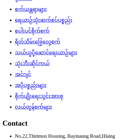
စက်ယန္တရာများ
ရေယာဉ်သုံးဆက်စပ်ပစ္စည်း
စပါးပင်စိုက်စက်
ရိတ်သိမ်းခြွေလှေ့စက်
သယ်ယူပို့ဆောင်ရေးယာဉ်များ
သုံးဘီးဆိုင်ကယ်
အင်ဂျင်
အပိုပစ္စည်းများ
စိုက်ပျိုးရေးသွင်းအားစု
လယ်ထွန်စက်များ
Contact
No.22,Thirimon Housing, Bayinaung Road,Hlaing