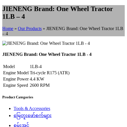
JIENENG Brand: One Wheel Tractor
1LB – 4
Home
»
Our Products
»
JIENENG Brand: One Wheel Tractor 1LB
– 4
JIENENG Brand: One Wheel Tractor 1LB - 4
Model
1LB-4
Engine Model
Tri-cycle R175 (ATR)
Engine Power
4.4 KW
Engine Speed
2600 RPM
Product Categories
Tools & Accessories
မြေတူးဖော်စက်များ
စွမ်းအင်