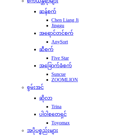
စက်ယန္တရာများ
ဆန်စက်
Chen Liang Ji
Jinggu
အရောင်တင်စက်
AnySort
ဆီစက်
Five Star
အခြောက်ခံစက်
Suncue
ZOOMLION
စွမ်းအင်
ဆိုလာ
Trina
ပါဝါစတေရှင်
Toyomax
အပိုပစ္စည်းများ