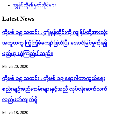
ကျွန်ုပ်တို့၏ မှတ်တိုင်များ
Latest News
ကိုဗစ်-၁၉ သတင်း : ဤမုန်တိုင်းကို ကျွန်ုပ်တို့အားလုံး
အတူတကွ ကြံ့ကြံ့ခံကျော်ဖြတ်ပြီး အောင်မြင်မှုကိုရရှိ
မည်ဟု ယုံကြည်ပါသည်။
March 20, 2020
ကိုဗစ်-၁၉ သတင်း : ကိုဗစ်-၁၉ ရောဂါကာကွယ်ရေး
စည်းမျဉ်းစည်းကမ်းများနှင့်အညီ လုပ်ငန်းဆက်လက်
လည်ပတ်လျက်ရှိ
March 18, 2020