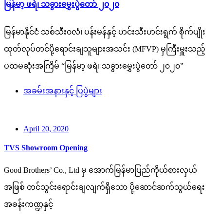
မြန်မာ့ ဖရဲ၊ သခွားမွှေးပွဲတော် ၂၀၂၀
မြန်မာနိုင်ငံ သစ်သီး၀လံ၊ ပန်းမန်နှင့် ဟင်းသီးဟင်းရွက် စိုက်ပျိုး
ထုတ်လုပ်တင်ပို့ရောင်းချသူများအသင်း (MFVP) မှကြီးမှူးသည့်
ပထမဆုံးအကြိမ် “မြန်မာ့ ဖရဲ၊ သခွားမွှေးပွဲတော် ၂၀၂၀”
အခမ်းအနားနှင့် ပြပွဲများ
April 20, 2020
TVS Showroom Opening
Good Brothers’ Co., Ltd မှ အောက်မြန်မာပြည်ကိုယ်စားလှယ်
အဖြစ် တင်သွင်းရောင်းချလျက်ရှိသော ပို့ဆောင်ဆက်သွယ်ရေး
အခန်းကဏ္ဍနှင့်