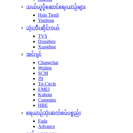
သယ်ယူပို့ဆောင်ရေးယာဉ်များ
Hsin Tienli
Yunfeng
သုံးဘီးဆိုင်ကယ်
TVS
Dongben
Xungling
အင်ဂျင်
Changchai
Wuling
SCM
JN
Tri-Circle
EMEI
Kubota
Cummins
HBE
ရေယာဉ်သုံးဆက်စပ်ပစ္စည်း
Fada
Advance