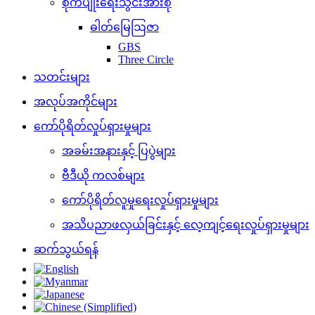
စိုက်ပျိုးရေးသွင်းအားစု
ဓါတ်မြေဩဇာ
GBS
Three Circle
သတင်းများ
အလုပ်အကိုင်များ
ကော်ပိုရိတ်လှုပ်ရှားမှုများ
အခမ်းအနားနှင့် ပြပွဲများ
ဗီဒီယို ကလစ်များ
ကော်ပိုရိတ်လူမှုရေးလှုပ်ရှားမှုများ
အသိပညာဖလှယ်ခြင်းနှင့် လေ့ကျင့်ရေးလှုပ်ရှားမှုများ
ဆက်သွယ်ရန်