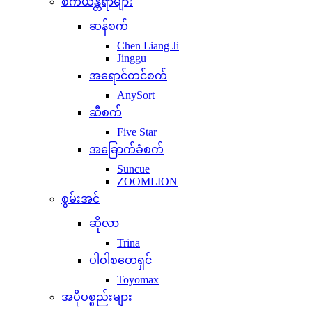
စက်ယန္တရာများ
ဆန်စက်
Chen Liang Ji
Jinggu
အရောင်တင်စက်
AnySort
ဆီစက်
Five Star
အခြောက်ခံစက်
Suncue
ZOOMLION
စွမ်းအင်
ဆိုလာ
Trina
ပါဝါစတေရှင်
Toyomax
အပိုပစ္စည်းများ