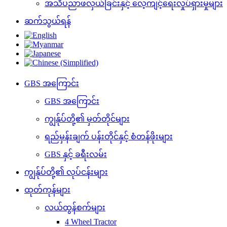
အသိပညာဖလှယ်ခြင်းနှင့် လေ့ကျင့်ရေးလှုပ်ရှားမှုများ
ဆက်သွယ်ရန်
GBS အကြောင်း
GBS အကြောင်း
ကျွန်ုပ်တို့၏ မှတ်တိုင်များ
ရည်မှန်းချက် ပန်းတိုင်နှင့် စံတန်ဖိုးများ
GBS နှင့် ခရီးလမ်း
ကျွန်ုပ်တို့၏ လုပ်ငန်းများ
ထုတ်ကုန်များ
လယ်ထွန်စက်များ
4 Wheel Tractor