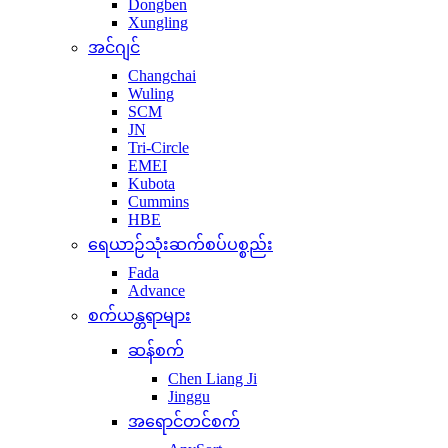
Dongben
Xungling
အင်ဂျင်
Changchai
Wuling
SCM
JN
Tri-Circle
EMEI
Kubota
Cummins
HBE
ရေယာဉ်သုံးဆက်စပ်ပစ္စည်း
Fada
Advance
စက်ယန္တရာများ
ဆန်စက်
Chen Liang Ji
Jinggu
အရောင်တင်စက်