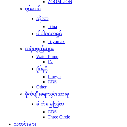
ZOOMLION
စွမ်းအင်
ဆိုလာ
Trina
ပါဝါစတေရှင်
Toyomax
အပိုပစ္စည်းများ
Water Pump
JN
ဒိုင်နမို
Lingyu
GBS
Other
စိုက်ပျိုးရေးသွင်းအားစု
ဓါတ်မြေဩဇာ
GBS
Three Circle
သတင်းများ