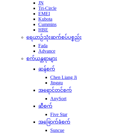
JN
Tri-Circle
EMEI
Kubota
Cummins
HBE
ရေယာဉ်သုံးဆက်စပ်ပစ္စည်း
Fada
Advance
စက်ယန္တရာများ
ဆန်စက်
Chen Liang Ji
Jinggu
အရောင်တင်စက်
AnySort
ဆီစက်
Five Star
အခြောက်ခံစက်
Suncue