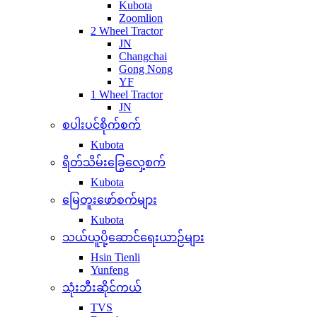
Kubota
Zoomlion
2 Wheel Tractor
JN
Changchai
Gong Nong
YF
1 Wheel Tractor
JN
စပါးပင်စိုက်စက်
Kubota
ရိတ်သိမ်းခြွေလှေ့စက်
Kubota
မြေတူးဖော်စက်များ
Kubota
သယ်ယူပို့ဆောင်ရေးယာဉ်များ
Hsin Tienli
Yunfeng
သုံးဘီးဆိုင်ကယ်
TVS