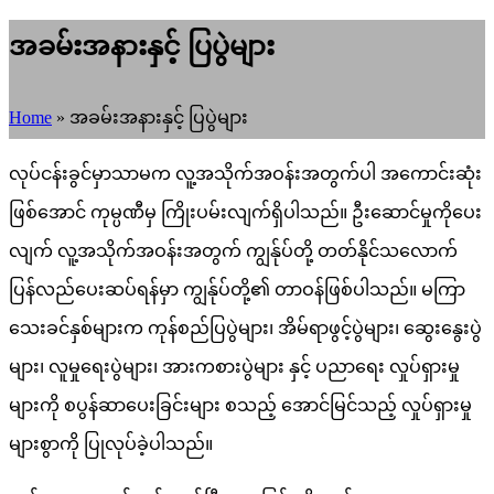
အခမ်းအနားနှင့် ပြပွဲများ
Home
»
အခမ်းအနားနှင့် ပြပွဲများ
လုပ်ငန်းခွင်မှာသာမက လူ့အသိုက်အဝန်းအတွက်ပါ အကောင်းဆုံး
ဖြစ်အောင် ကုမ္ပဏီမှ ကြိုးပမ်းလျက်ရှိပါသည်။ ဦးဆောင်မှုကိုပေး
လျက် လူ့အသိုက်အဝန်းအတွက် ကျွန်ုပ်တို့ တတ်နိုင်သလောက်
ပြန်လည်ပေးဆပ်ရန်မှာ ကျွန်ုပ်တို့၏ တာဝန်ဖြစ်ပါသည်။ မကြာ
သေးခင်နှစ်များက ကုန်စည်ပြပွဲများ၊ အိမ်ရာဖွင့်ပွဲများ၊ ဆွေးနွေးပွဲ
များ၊ လူမှုရေးပွဲများ၊ အားကစားပွဲများ နှင့် ပညာရေး လှုပ်ရှားမှု
များကို စပွန်ဆာပေးခြင်းများ စသည့် အောင်မြင်သည့် လှုပ်ရှားမှု
များစွာကို ပြုလုပ်ခဲ့ပါသည်။