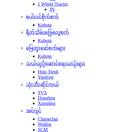
1 Wheel Tractor
JN
စပါးပင်စိုက်စက်
Kubota
ရိတ်သိမ်းခြွေလှေ့စက်
Kubota
မြေတူးဖော်စက်များ
Kubota
သယ်ယူပို့ဆောင်ရေးယာဉ်များ
Hsin Tienli
Yunfeng
သုံးဘီးဆိုင်ကယ်
TVS
Dongben
Xungling
အင်ဂျင်
Changchai
Wuling
SCM