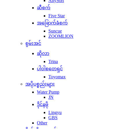
AnySort
ဆီစက်
Five Star
အခြောက်ခံစက်
Suncue
ZOOMLION
စွမ်းအင်
ဆိုလာ
Trina
ပါဝါစတေရှင်
Toyomax
အပိုပစ္စည်းများ
Water Pump
JN
ဒိုင်နမို
Lingyu
GBS
Other