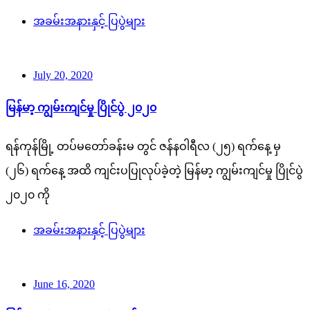
အခမ်းအနားနှင့် ပြပွဲများ
July 20, 2020
မြန်မာ့ ကျွမ်းကျင်မှု ပြိုင်ပွဲ ၂၀၂၀
ရန်ကုန်မြို့ တပ်မတော်ခန်းမ တွင် ဇန်နဝါရီလ (၂၅) ရက်နေ့ မှ
(၂၆) ရက်နေ့ အထိ ကျင်းပပြုလုပ်ခဲ့တဲ့ မြန်မာ့ ကျွမ်းကျင်မှု ပြိုင်ပွဲ
၂၀၂၀ ကို
အခမ်းအနားနှင့် ပြပွဲများ
June 16, 2020