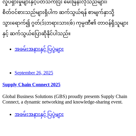
လှုပ်ရှားမှုများနှင့်ပတ်သက်ပြီး မေးမြန်းလိုသည်များ၊
စိတ်ဝင်စားသည်များရှိပါက ဆက်သွယ်ရန် စာမျက်နှာသို့
သွားရောက်၍ ဂွတ်(ဒ်)ဘရားသား(စ်) ကုမ္ပဏီ၏ တာဝန်ရှိသူများ
နှင့် ဆက်သွယ်ပြောဆိုနိုင်ပါသည်။
အခမ်းအနားနှင့် ပြပွဲများ
September 26, 2025
Supply Chain Connect 2025
Global Business Solutions (GBS) proudly presents Supply Chain
Connect, a dynamic networking and knowledge-sharing event.
အခမ်းအနားနှင့် ပြပွဲများ