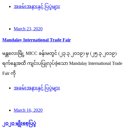
အခမ်းအနားနှင့် ပြပွဲများ
March 23, 2020
Mandalay International Trade Fair
မန္တလေးမြို့ MICC ခန်းမတွင် (၂၃.၃.၂၀၁၉) မှ (၂၅.၃.၂၀၁၉)
ရက်နေ့အထိ ကျင်းပပြုလုပ်ခဲ့သော Mandalay International Trade
Fair ကို
အခမ်းအနားနှင့် ပြပွဲများ
March 16, 2020
၂၀၂၀ မျိုးစေ့ပြပွဲ