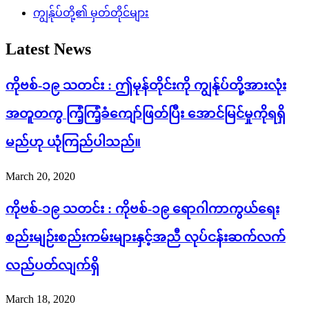
ကျွန်ုပ်တို့၏ မှတ်တိုင်များ
Latest News
ကိုဗစ်-၁၉ သတင်း : ဤမုန်တိုင်းကို ကျွန်ုပ်တို့အားလုံး
အတူတကွ ကြံ့ကြံ့ခံကျော်ဖြတ်ပြီး အောင်မြင်မှုကိုရရှိ
မည်ဟု ယုံကြည်ပါသည်။
March 20, 2020
ကိုဗစ်-၁၉ သတင်း : ကိုဗစ်-၁၉ ရောဂါကာကွယ်ရေး
စည်းမျဉ်းစည်းကမ်းများနှင့်အညီ လုပ်ငန်းဆက်လက်
လည်ပတ်လျက်ရှိ
March 18, 2020