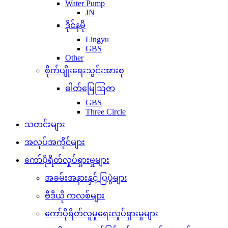
Water Pump
JN
ဒိုင်နမို
Lingyu
GBS
Other
စိုက်ပျိုးရေးသွင်းအားစု
ဓါတ်မြေဩဇာ
GBS
Three Circle
သတင်းများ
အလုပ်အကိုင်များ
ကော်ပိုရိတ်လှုပ်ရှားမှုများ
အခမ်းအနားနှင့် ပြပွဲများ
ဗီဒီယို ကလစ်များ
ကော်ပိုရိတ်လူမှုရေးလှုပ်ရှားမှုများ