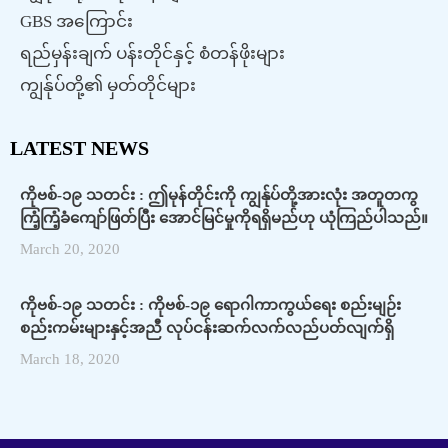
GBS အကြောင်း
ရည်မှန်းချက် ပန်းတိုင်နှင့် စံတန်ဖိုးများ
ကျွန်ုပ်တို့၏ မှတ်တိုင်များ
LATEST NEWS
ကိုဗစ်-၁၉ သတင်း : ဤမုန်တိုင်းကို ကျွန်ုပ်တို့အားလုံး အတူတကွ
ကြံ့ကြံ့ခံကျော်ဖြတ်ပြီး အောင်မြင်မှုကိုရရှိမည်ဟု ယုံကြည်ပါသည်။
March 20, 2020
ကိုဗစ်-၁၉ သတင်း : ကိုဗစ်-၁၉ ရောဂါကာကွယ်ရေး စည်းမျဉ်း
စည်းကမ်းများနှင့်အညီ လုပ်ငန်းဆက်လက်လည်ပတ်လျက်ရှိ
March 18, 2020