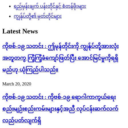
ရည်မှန်းချက် ပန်းတိုင်နှင့် စံတန်ဖိုးများ
ကျွန်ုပ်တို့၏ မှတ်တိုင်များ
Latest News
ကိုဗစ်-၁၉ သတင်း : ဤမုန်တိုင်းကို ကျွန်ုပ်တို့အားလုံး
အတူတကွ ကြံ့ကြံ့ခံကျော်ဖြတ်ပြီး အောင်မြင်မှုကိုရရှိ
မည်ဟု ယုံကြည်ပါသည်။
March 20, 2020
ကိုဗစ်-၁၉ သတင်း : ကိုဗစ်-၁၉ ရောဂါကာကွယ်ရေး
စည်းမျဉ်းစည်းကမ်းများနှင့်အညီ လုပ်ငန်းဆက်လက်
လည်ပတ်လျက်ရှိ