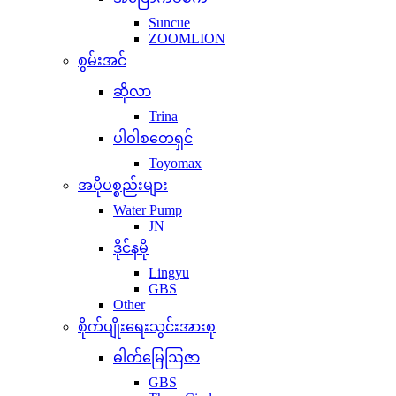
Suncue
ZOOMLION
စွမ်းအင်
ဆိုလာ
Trina
ပါဝါစတေရှင်
Toyomax
အပိုပစ္စည်းများ
Water Pump
JN
ဒိုင်နမို
Lingyu
GBS
Other
စိုက်ပျိုးရေးသွင်းအားစု
ဓါတ်မြေဩဇာ
GBS