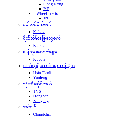
Gong Nong
YF
1 Wheel Tractor
JN
စပါးပင်စိုက်စက်
Kubota
ရိတ်သိမ်းခြွေလှေ့စက်
Kubota
မြေတူးဖော်စက်များ
Kubota
သယ်ယူပို့ဆောင်ရေးယာဉ်များ
Hsin Tienli
Yunfeng
သုံးဘီးဆိုင်ကယ်
TVS
Dongben
Xungling
အင်ဂျင်
Changchai