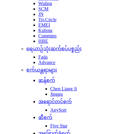
Wuling
SCM
JN
Tri-Circle
EMEI
Kubota
Cummins
HBE
ရေယာဉ်သုံးဆက်စပ်ပစ္စည်း
Fada
Advance
စက်ယန္တရာများ
ဆန်စက်
Chen Liang Ji
Jinggu
အရောင်တင်စက်
AnySort
ဆီစက်
Five Star
အခြောက်ခံစက်