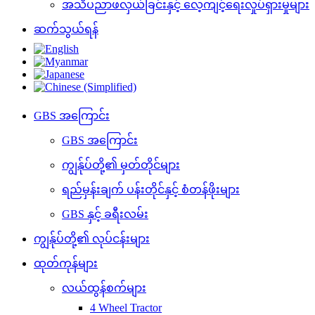
အသိပညာဖလှယ်ခြင်းနှင့် လေ့ကျင့်ရေးလှုပ်ရှားမှုများ
ဆက်သွယ်ရန်
GBS အကြောင်း
GBS အကြောင်း
ကျွန်ုပ်တို့၏ မှတ်တိုင်များ
ရည်မှန်းချက် ပန်းတိုင်နှင့် စံတန်ဖိုးများ
GBS နှင့် ခရီးလမ်း
ကျွန်ုပ်တို့၏ လုပ်ငန်းများ
ထုတ်ကုန်များ
လယ်ထွန်စက်များ
4 Wheel Tractor