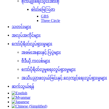
စိုက်ပျိုးရေးသွင်းအားစု
ဓါတ်မြေဩဇာ
GBS
Three Circle
သတင်းများ
အလုပ်အကိုင်များ
ကော်ပိုရိတ်လှုပ်ရှားမှုများ
အခမ်းအနားနှင့် ပြပွဲများ
ဗီဒီယို ကလစ်များ
ကော်ပိုရိတ်လူမှုရေးလှုပ်ရှားမှုများ
အသိပညာဖလှယ်ခြင်းနှင့် လေ့ကျင့်ရေးလှုပ်ရှားမှုများ
ဆက်သွယ်ရန်