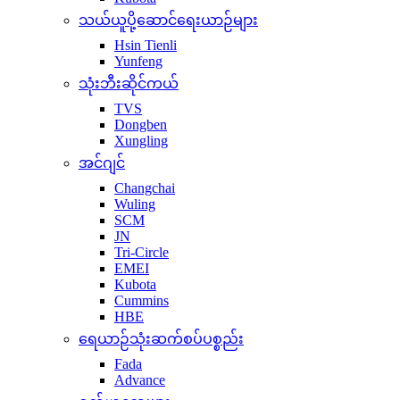
သယ်ယူပို့ဆောင်ရေးယာဉ်များ
Hsin Tienli
Yunfeng
သုံးဘီးဆိုင်ကယ်
TVS
Dongben
Xungling
အင်ဂျင်
Changchai
Wuling
SCM
JN
Tri-Circle
EMEI
Kubota
Cummins
HBE
ရေယာဉ်သုံးဆက်စပ်ပစ္စည်း
Fada
Advance