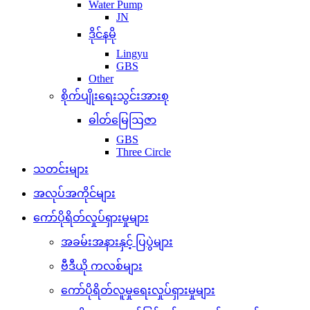
Water Pump
JN
ဒိုင်နမို
Lingyu
GBS
Other
စိုက်ပျိုးရေးသွင်းအားစု
ဓါတ်မြေဩဇာ
GBS
Three Circle
သတင်းများ
အလုပ်အကိုင်များ
ကော်ပိုရိတ်လှုပ်ရှားမှုများ
အခမ်းအနားနှင့် ပြပွဲများ
ဗီဒီယို ကလစ်များ
ကော်ပိုရိတ်လူမှုရေးလှုပ်ရှားမှုများ