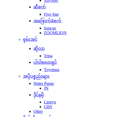
AnySort
ဆီစက်
Five Star
အခြောက်ခံစက်
Suncue
ZOOMLION
စွမ်းအင်
ဆိုလာ
Trina
ပါဝါစတေရှင်
Toyomax
အပိုပစ္စည်းများ
Water Pump
JN
ဒိုင်နမို
Lingyu
GBS
Other