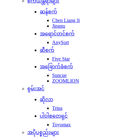
စက်ယန္တရာများ
ဆန်စက်
Chen Liang Ji
Jinggu
အရောင်တင်စက်
AnySort
ဆီစက်
Five Star
အခြောက်ခံစက်
Suncue
ZOOMLION
စွမ်းအင်
ဆိုလာ
Trina
ပါဝါစတေရှင်
Toyomax
အပိုပစ္စည်းများ