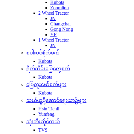
Kubota
Zoomlion
2 Wheel Tractor
JN
Changchai
Gong Nong
YF
1 Wheel Tractor
JN
စပါးပင်စိုက်စက်
Kubota
ရိတ်သိမ်းခြွေလှေ့စက်
Kubota
မြေတူးဖော်စက်များ
Kubota
သယ်ယူပို့ဆောင်ရေးယာဉ်များ
Hsin Tienli
Yunfeng
သုံးဘီးဆိုင်ကယ်
TVS