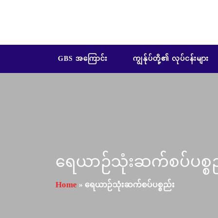
GBS အကြောင်း
ကျွန်ုပ်တို့၏ လုပ်ငန်းများ
ရေယာဉ်သုံးဆက်စပ်ပစ္စ
Home
»
ရေယာဉ်သုံးဆက်စပ်ပစ္စည်း