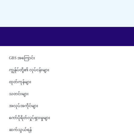
GBS အကြောင်း
ကျွန်ုပ်တို့၏ လုပ်ငန်းများ
ထုတ်ကုန်များ
သတင်းများ
အလုပ်အကိုင်များ
ကော်ပိုရိတ်လှုပ်ရှားမှုများ
ဆက်သွယ်ရန်