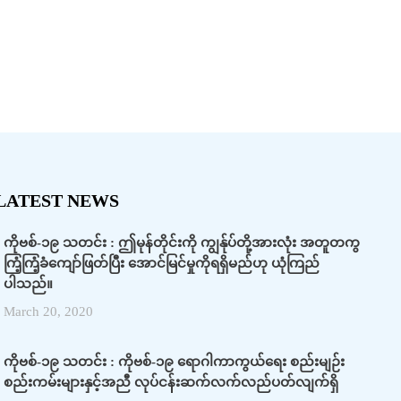
LATEST NEWS
ကိုဗစ်-၁၉ သတင်း : ဤမုန်တိုင်းကို ကျွန်ုပ်တို့အားလုံး အတူတကွ
ကြံ့ကြံ့ခံကျော်ဖြတ်ပြီး အောင်မြင်မှုကိုရရှိမည်ဟု ယုံကြည်
ပါသည်။
March 20, 2020
ကိုဗစ်-၁၉ သတင်း : ကိုဗစ်-၁၉ ရောဂါကာကွယ်ရေး စည်းမျဉ်း
စည်းကမ်းများနှင့်အညီ လုပ်ငန်းဆက်လက်လည်ပတ်လျက်ရှိ