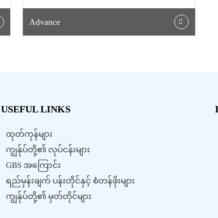
Advance
USEFUL LINKS
ထုတ်ကုန်များ
ကျွန်ုပ်တို့၏ လုပ်ငန်းများ
GBS အကြောင်း
ရည်မှန်းချက် ပန်းတိုင်နှင့် စံတန်ဖိုးများ
ကျွန်ုပ်တို့၏ မှတ်တိုင်များ