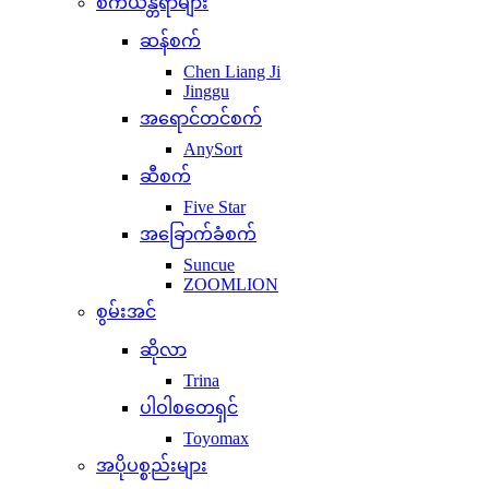
စက်ယန္တရာများ
ဆန်စက်
Chen Liang Ji
Jinggu
အရောင်တင်စက်
AnySort
ဆီစက်
Five Star
အခြောက်ခံစက်
Suncue
ZOOMLION
စွမ်းအင်
ဆိုလာ
Trina
ပါဝါစတေရှင်
Toyomax
အပိုပစ္စည်းများ