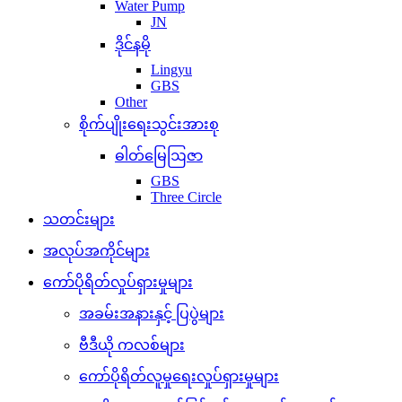
Water Pump
JN
ဒိုင်နမို
Lingyu
GBS
Other
စိုက်ပျိုးရေးသွင်းအားစု
ဓါတ်မြေဩဇာ
GBS
Three Circle
သတင်းများ
အလုပ်အကိုင်များ
ကော်ပိုရိတ်လှုပ်ရှားမှုများ
အခမ်းအနားနှင့် ပြပွဲများ
ဗီဒီယို ကလစ်များ
ကော်ပိုရိတ်လူမှုရေးလှုပ်ရှားမှုများ