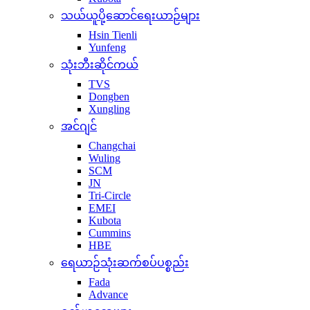
သယ်ယူပို့ဆောင်ရေးယာဉ်များ
Hsin Tienli
Yunfeng
သုံးဘီးဆိုင်ကယ်
TVS
Dongben
Xungling
အင်ဂျင်
Changchai
Wuling
SCM
JN
Tri-Circle
EMEI
Kubota
Cummins
HBE
ရေယာဉ်သုံးဆက်စပ်ပစ္စည်း
Fada
Advance