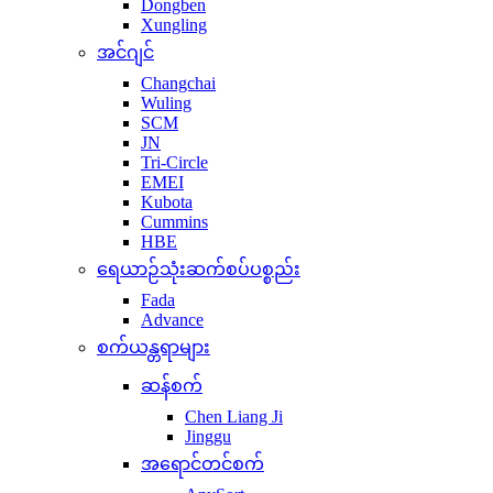
Dongben
Xungling
အင်ဂျင်
Changchai
Wuling
SCM
JN
Tri-Circle
EMEI
Kubota
Cummins
HBE
ရေယာဉ်သုံးဆက်စပ်ပစ္စည်း
Fada
Advance
စက်ယန္တရာများ
ဆန်စက်
Chen Liang Ji
Jinggu
အရောင်တင်စက်