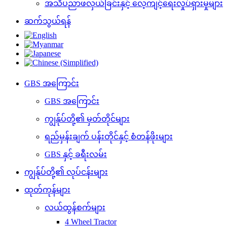
အသိပညာဖလှယ်ခြင်းနှင့် လေ့ကျင့်ရေးလှုပ်ရှားမှုများ
ဆက်သွယ်ရန်
GBS အကြောင်း
GBS အကြောင်း
ကျွန်ုပ်တို့၏ မှတ်တိုင်များ
ရည်မှန်းချက် ပန်းတိုင်နှင့် စံတန်ဖိုးများ
GBS နှင့် ခရီးလမ်း
ကျွန်ုပ်တို့၏ လုပ်ငန်းများ
ထုတ်ကုန်များ
လယ်ထွန်စက်များ
4 Wheel Tractor