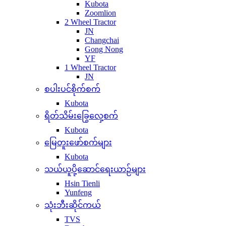
Kubota
Zoomlion
2 Wheel Tractor
JN
Changchai
Gong Nong
YF
1 Wheel Tractor
JN
စပါးပင်စိုက်စက်
Kubota
ရိတ်သိမ်းခြွေလှေ့စက်
Kubota
မြေတူးဖော်စက်များ
Kubota
သယ်ယူပို့ဆောင်ရေးယာဉ်များ
Hsin Tienli
Yunfeng
သုံးဘီးဆိုင်ကယ်
TVS