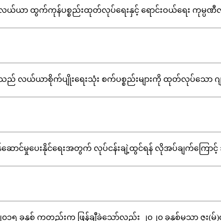
လယ်ယာ ထွက်ကုန်ပစ္စည်းထုတ်လုပ်ရေးနှင့် ရောင်းဝယ်ရေး ကုမ္ပဏီလီမိတက
် လယ်ယာစိုက်ပျိုးရေးသုံး စက်ပစ္စည်းများကို ထုတ်လုပ်သော ဂျပန်
ဝန်ဆောင်မှုပေးနိုင်ရေးအတွက် လုပ်ငန်းချဲ့ထွင်ရန် လိုအပ်ချက်ကြောင့် ၁၉
၀၁၅ ခုနှစ် ကတည်းက ဖြန့်ချီခဲ့သော်လည်း ၂၀၂၀ ခုနှစ်မှသာ ဇူး(မ်)လိုင်းရ