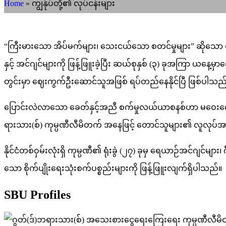
Home
»
ကျွန်ုပ်တို့၏ လုပ်ငန်းများ
“ကြီးမားသော အိပ်မက်များ၊ သေးငယ်သော စတင်မှုများ” ဆိုသော စ
နှင့် အင်ဂျင်များကို ဖြန့်ဖြူးခဲ့ပြီး ဆယ်စုနှစ် (၃) ခုအကြာ ယနေ့
တွင်းမှာ ဈေးကွက်ဦးဆောင်သူအဖြစ် ရပ်တည်နေနိုင်ပြီ ဖြစ်ပါသည
ပြောင်းလဲလာသော ခေတ်နှင့်အညီ စက်မှုလယ်ယာစနစ်ဟာ မဝေးတော့
ရားသား(စ်) ကုမ္ပဏီလီမိတက် အနေဖြင့် တောင်သူများ၏ လူလုပ်အားကိုလျ
နိုင်ငံတစ်ဝှမ်းလုံးရှိ ကုမ္ပဏီ၏ ရုံးခွဲ (၂၇) ခုမှ ရေယာဉ်အင်ဂျ
သော စိုက်ပျိုးရေးသုံးစက်ပစ္စည်းများကို ဖြန့်ဖြူးလျက်ရှိပါသည်။
SBU Profiles