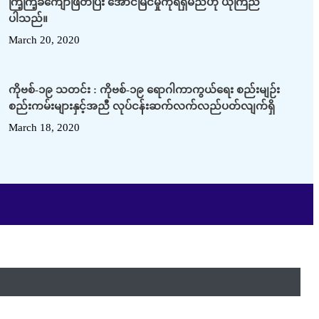
ကြံ့ကြံ့ခံကျော်ဖြတ်ပြီး အောင်မြင်မှုကိုရရှိမည်ဟု ယုံကြည်
ပါသည်။
March 20, 2020
ကိုဗစ်-၁၉ သတင်း : ကိုဗစ်-၁၉ ရောဂါကာကွယ်ရေး စည်းမျဉ်း
စည်းကမ်းများနှင့်အညီ လုပ်ငန်းဆက်လက်လည်ပတ်လျက်ရှိ
March 18, 2020