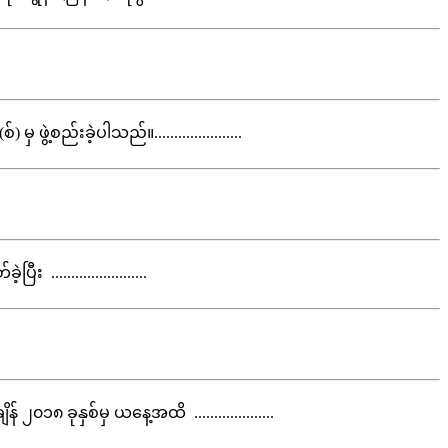
့စည်းခဲ့ပါသည်။......................
........................
၈ ခုနှစ်မှ ယနေ့အထိ ....................