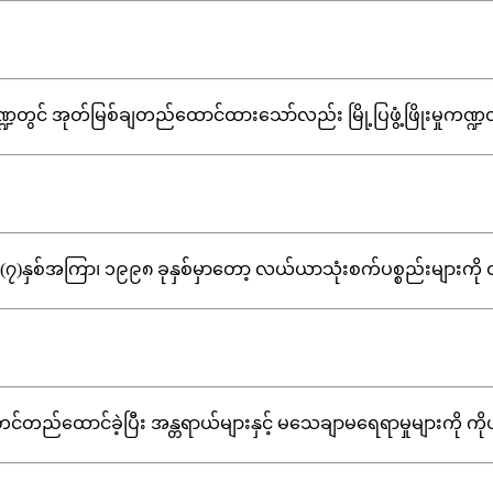
် အုတ်မြစ်ချတည်ထောင်ထားသော်လည်း မြို့ပြဖွံ့ဖြိုးမှုကဏ္ဍတွင် .....
စ်အကြာ၊ ၁၉၉၈ ခုနှစ်မှာတော့ လယ်ယာသုံးစက်ပစ္စည်းများကို ထုတ်လုပ
င်တည်ထောင်ခဲ့ပြီး အန္တရာယ်များနှင့် မသေချာမရေရာမှုများကို ကိုယ်စိတ်နှလ