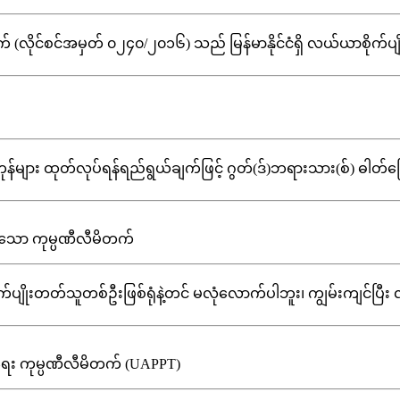
်စင်အမှတ် ၀၂၄၀/၂၀၁၆) သည် မြန်မာနိုင်ငံရှိ လယ်ယာစိုက်ပျိုးရေးလူမ
်များ ထုတ်လုပ်ရန်ရည်ရွယ်ချက်ဖြင့် ဂွတ်(ဒ်)ဘရားသား(စ်) ဓါတ်မြေဩဇာ
က်ပျိုးတတ်သူတစ်ဦးဖြစ်ရုံနဲ့တင် မလုံလောက်ပါဘူး၊ ကျွမ်းကျင်ပြီး လုပ်ရ