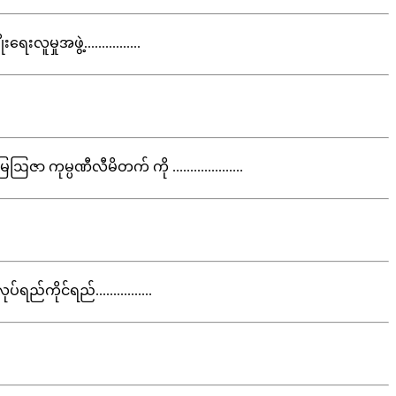
ှုအဖွဲ့................
 ကုမ္ပဏီလီမိတက် ကို ....................
ည်ကိုင်ရည်................