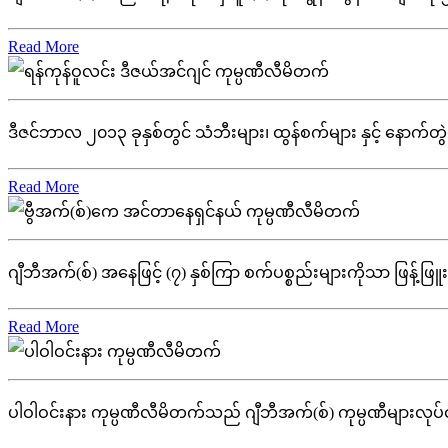
Read More
ဒီဇင်ဘာလ ၂၀၁၃ ခုနှစ်တွင် သံဘီးများ၊ ထွန်စက်များ နှင့် နောက်တွဲယာ
Read More
ဂျီဘီအက်(စ်) အနေဖြင့် (၇) နှစ်ကြာ စက်ပစ္စည်းများကိုသာ ဖြန့်ဖြူးရောင်းခ
Read More
ပါဝါဝင်းနား ကုမ္ပဏီလီမိတက်သည် ဂျီဘီအက်(စ်) ကုမ္ပဏီများလုပ်ငန်