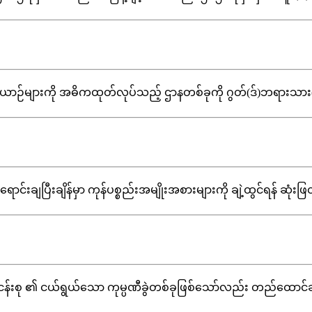
ဉ်များကို အဓိကထုတ်လုပ်သည့် ဌာနတစ်ခုကို ဂွတ်(ဒ်)ဘရားသား(စ်) မှ ဖွဲ
ျပြီးချိန်မှာ ကုန်ပစ္စည်းအမျိုးအစားများကို ချဲ့ထွင်ရန် ဆုံးဖြတ်ခဲ့ပြီး 
းစု ၏ ငယ်ရွယ်သော ကုမ္ပဏီခွဲတစ်ခုဖြစ်သော်လည်း တည်ထောင်ချိန် ၂၀၁