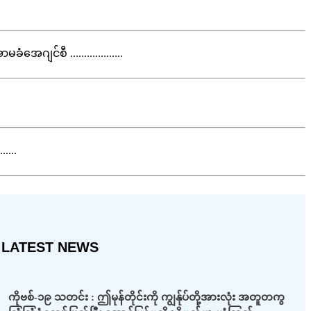
ဂျင်စီ ...................
....
LATEST NEWS
ကိုဗစ်-၁၉ သတင်း : ဤမုန်တိုင်းကို ကျွန်ုပ်တို့အားလုံး အတူတကွ