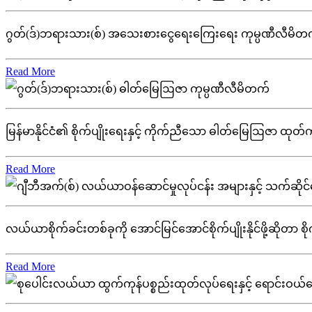
ဂွတ်(ဒ်)ဘရားသား(စ်) အသေးစားငွေရေးကြေးရေး ကုမ္ပဏီလီမိတက် (လိုင
Read More
မြန်မာနိုင်ငံ၏ စိုက်ပျိုးရေးနှင့် ကိုက်ညီသော ဓါတ်မြေဩဇာ ထုတ်ကုန
Read More
လယ်ယာစိုက်ခင်းတစ်ခုကို အောင်မြင်အောင်စိုက်ပျိုးနိုင်ဖို့ဆိုတာ စို
Read More