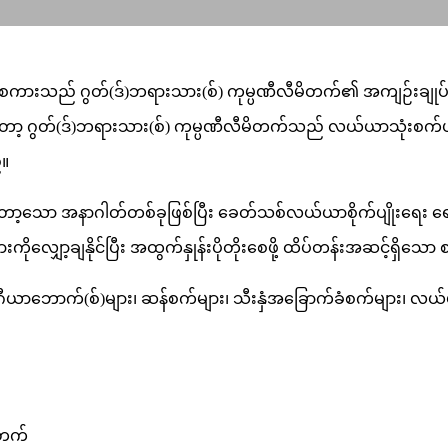
ကားသည် ဂွတ်(ဒ်)ဘရားသား(စ်) ကုမ္ပဏီလီမိတက်၏ အကျဉ်းချုပ်ဖွင့
မှာတော့ ဂွတ်(ဒ်)ဘရားသား(စ်) ကုမ္ပဏီလီမိတက်သည် လယ်ယာသုံးစက်ပစ္စည်
်။
သော အနာဂါတ်တစ်ခုဖြစ်ပြီး ခေတ်သစ်လယ်ယာစိုက်ပျိုးရေး ရေရှ
ှော့ချနိုင်ပြီး အထွက်နှုန်းပိုတိုးစေဖို့ ထိပ်တန်းအဆင့်ရှိသော စက
င်များ၊ ဂီယာဘောက်(စ်)များ၊ ဆန်စက်များ၊ သီးနှံအခြောက်ခံစက်များ၊