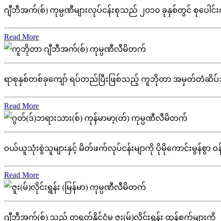
ဂျီဘီအက်(စ်) ကုမ္ပဏီများလုပ်ငန်းစုသည် ၂၀၁၀ ခုနှစ်တွင် စုပေါင်း
Read More
ရာစုနှစ်တစ်ခုကျော် ရပ်တည်ပြီးဖြစ်သည့် ကူဘိုတာ အမှတ်တံဆိပ်သည
Read More
ဝယ်ယူသုံးစွဲသူများနှင့် မိတ်ဖက်လုပ်ငန်းမျာကို ပိုမိုကောင်းမွန်စွာ 
Read More
ဂျီဘီအက်(စ်) သည် တရုတ်နိုင်ငံမှ ဇူး(မ်)လိုင်းရွန်း ထွန်စက်များကို ၂