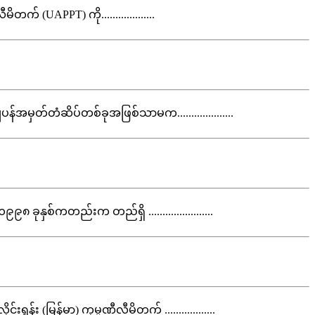
် (UAPPT) ကို...................
အမှတ်တံဆိပ်တစ်ခုအဖြစ်သာမက....................
၉၈ ခုနှစ်ကတည်းက တည်ရှိ .......................
ွန်း (မြန်မာ) ကုမ္ပဏီလီမိတက် ..................