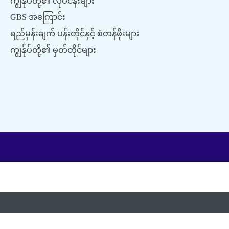
ကျွန်ုပ်တို့၏ လုပ်ငန်းများ
GBS အကြောင်း
ရည်မှန်းချက် ပန်းတိုင်နှင့် စံတန်ဖိုးများ
ကျွန်ုပ်တို့၏ မှတ်တိုင်များ