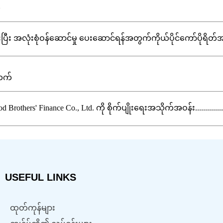
လုံးစုံဝန်ဆောင်မှု ပေးဆောင်ရန်အတွက်ကိုယ်ပိုင်ကော်ပိုရိတ်အာမခံအေ
hers' Finance Co., Ltd. ကို စိုက်ပျိုးရေးအသိုက်အဝန်း................
USEFUL LINKS
ထုတ်ကုန်များ