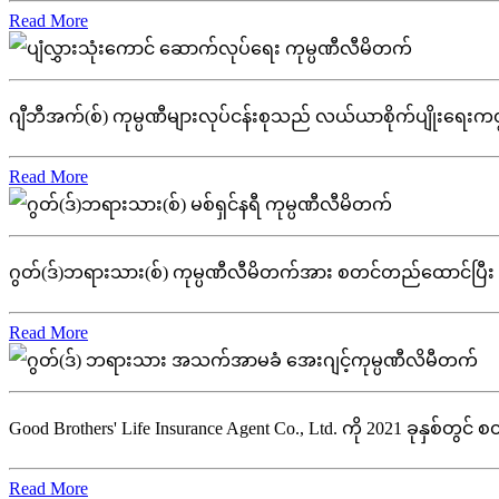
Read More
ဂျီဘီအက်(စ်) ကုမ္ပဏီများလုပ်ငန်းစုသည် လယ်ယာစိုက်ပျိုးရေးကဏ္ဍတွင
Read More
ဂွတ်(ဒ်)ဘရားသား(စ်) ကုမ္ပဏီလီမိတက်အား စတင်တည်ထောင်ပြီး (၇)နှ
Read More
Good Brothers' Life Insurance Agent Co., Ltd. ကို 2021 ခုနှစ်တွင် စတ
Read More