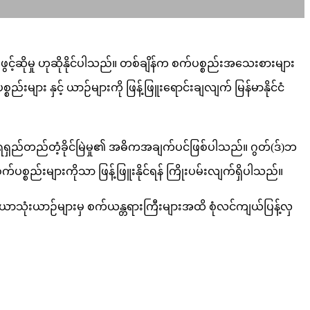
်ဆိုမှု ဟုဆိုနိုင်ပါသည်။ တစ်ချိန်က စက်ပစ္စည်းအသေးစားများ
းများ နှင့် ယာဉ်များကို ဖြန့်ဖြူးရောင်းချလျက် မြန်မာနိုင်ငံ
ည်တည်တံ့ခိုင်မြဲမှု၏ အဓိကအချက်ပင်ဖြစ်ပါသည်။ ဂွတ်(ဒ်)ဘ
်ပစ္စည်းများကိုသာ ဖြန့်ဖြူးနိုင်ရန် ကြိုးပမ်းလျက်ရှိပါသည်။
 လယ်ယာသုံးယာဉ်များမှ စက်ယန္တရားကြီးများအထိ စုံလင်ကျယ်ပြန့်လှ