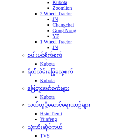
Kubota
Zoomlion
2 Wheel Tractor
JN
Changchai
Gong Nong
YF
1 Wheel Tractor
JN
စပါးပင်စိုက်စက်
Kubota
ရိတ်သိမ်းခြွေလှေ့စက်
Kubota
မြေတူးဖော်စက်များ
Kubota
သယ်ယူပို့ဆောင်ရေးယာဉ်များ
Hsin Tienli
Yunfeng
သုံးဘီးဆိုင်ကယ်
TVS