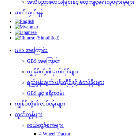
အသိပညာဖလှယ်ခြင်းနှင့် လေ့ကျင့်ရေးလှုပ်ရှားမှုများ
ဆက်သွယ်ရန်
GBS အကြောင်း
GBS အကြောင်း
ကျွန်ုပ်တို့၏ မှတ်တိုင်များ
ရည်မှန်းချက် ပန်းတိုင်နှင့် စံတန်ဖိုးများ
GBS နှင့် ခရီးလမ်း
ကျွန်ုပ်တို့၏ လုပ်ငန်းများ
ထုတ်ကုန်များ
လယ်ထွန်စက်များ
4 Wheel Tractor