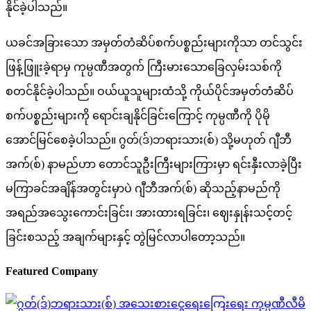
နိုင်ခဲ့ပါသည်။
ယခင်အခြားသော အမှတ်တံဆိပ်စက်ပစ္စည်းများကိုသာ တင်သွင်း
ဖြန့်ဖြူးခဲ့ရာမှ ကုမ္ပဏီအတွက် ကြီးမားသောခြေလှမ်းသစ်ကို
စတင်နိုင်ခဲ့ပါသည်။ ဝယ်ယူသူများထံသို့ ကိုယ်ပိုင်အမှတ်တံဆိပ်
စက်ပစ္စည်းများကို ရောင်းချနိုင်ခြင်းကြောင့် ကုမ္ပဏီကို ပိုမို
အောင်မြင်စေခဲ့ပါသည်။ ဂွတ်(ဒ်)ဘရားသား(စ်) သို့မဟုတ် ဂျီဘီ
အက်(စ်) နာမည်ဟာ တောင်သူဦးကြီးများကြားမှာ ရင်းနှီးလာခဲ့ပြီး
မကြာခင်အချိန်အတွင်းမှာပဲ ဂျီဘီအက်(စ်) ဆိုသည့်နာမည်ကို
အရည်အသွေးကောင်းခြင်း၊ အားထားရခြင်း၊ ဈေးနှုန်းသင့်တင့်
ခြင်းစသည့် အချက်များနှင့် တွဲမြင်လာပါတော့သည်။
Featured Company