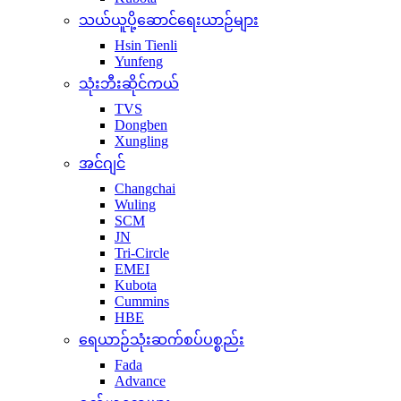
သယ်ယူပို့ဆောင်ရေးယာဉ်များ
Hsin Tienli
Yunfeng
သုံးဘီးဆိုင်ကယ်
TVS
Dongben
Xungling
အင်ဂျင်
Changchai
Wuling
SCM
JN
Tri-Circle
EMEI
Kubota
Cummins
HBE
ရေယာဉ်သုံးဆက်စပ်ပစ္စည်း
Fada
Advance