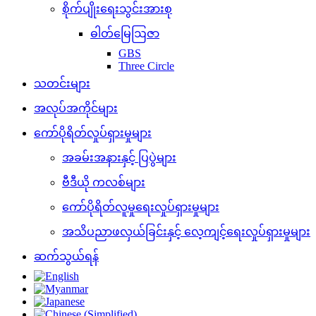
စိုက်ပျိုးရေးသွင်းအားစု
ဓါတ်မြေဩဇာ
GBS
Three Circle
သတင်းများ
အလုပ်အကိုင်များ
ကော်ပိုရိတ်လှုပ်ရှားမှုများ
အခမ်းအနားနှင့် ပြပွဲများ
ဗီဒီယို ကလစ်များ
ကော်ပိုရိတ်လူမှုရေးလှုပ်ရှားမှုများ
အသိပညာဖလှယ်ခြင်းနှင့် လေ့ကျင့်ရေးလှုပ်ရှားမှုများ
ဆက်သွယ်ရန်