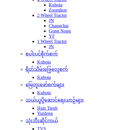
Kubota
Zoomlion
2 Wheel Tractor
JN
Changchai
Gong Nong
YF
1 Wheel Tractor
JN
စပါးပင်စိုက်စက်
Kubota
ရိတ်သိမ်းခြွေလှေ့စက်
Kubota
မြေတူးဖော်စက်များ
Kubota
သယ်ယူပို့ဆောင်ရေးယာဉ်များ
Hsin Tienli
Yunfeng
သုံးဘီးဆိုင်ကယ်
TVS