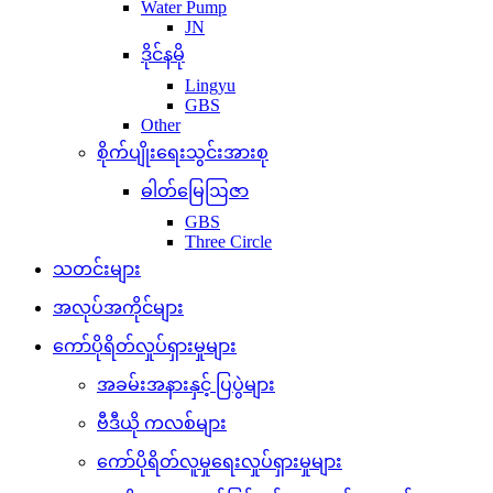
Water Pump
JN
ဒိုင်နမို
Lingyu
GBS
Other
စိုက်ပျိုးရေးသွင်းအားစု
ဓါတ်မြေဩဇာ
GBS
Three Circle
သတင်းများ
အလုပ်အကိုင်များ
ကော်ပိုရိတ်လှုပ်ရှားမှုများ
အခမ်းအနားနှင့် ပြပွဲများ
ဗီဒီယို ကလစ်များ
ကော်ပိုရိတ်လူမှုရေးလှုပ်ရှားမှုများ