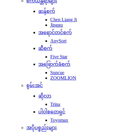
စက်ယန္တရာများ
ဆန်စက်
Chen Liang Ji
Jinggu
အရောင်တင်စက်
AnySort
ဆီစက်
Five Star
အခြောက်ခံစက်
Suncue
ZOOMLION
စွမ်းအင်
ဆိုလာ
Trina
ပါဝါစတေရှင်
Toyomax
အပိုပစ္စည်းများ