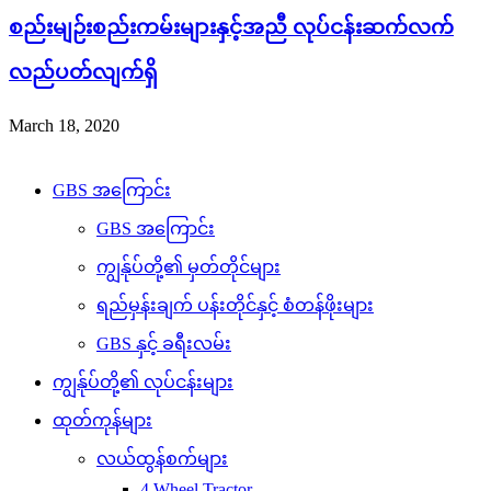
စည်းမျဉ်းစည်းကမ်းများနှင့်အညီ လုပ်ငန်းဆက်လက်
လည်ပတ်လျက်ရှိ
March 18, 2020
Copyright © 2026 GBS. All Right Reserved
GBS အကြောင်း
GBS အကြောင်း
ကျွန်ုပ်တို့၏ မှတ်တိုင်များ
ရည်မှန်းချက် ပန်းတိုင်နှင့် စံတန်ဖိုးများ
GBS နှင့် ခရီးလမ်း
ကျွန်ုပ်တို့၏ လုပ်ငန်းများ
ထုတ်ကုန်များ
လယ်ထွန်စက်များ
4 Wheel Tractor