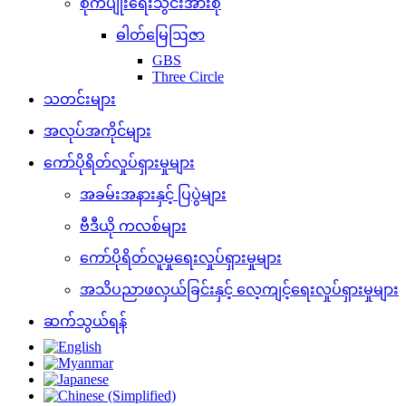
စိုက်ပျိုးရေးသွင်းအားစု
ဓါတ်မြေဩဇာ
GBS
Three Circle
သတင်းများ
အလုပ်အကိုင်များ
ကော်ပိုရိတ်လှုပ်ရှားမှုများ
အခမ်းအနားနှင့် ပြပွဲများ
ဗီဒီယို ကလစ်များ
ကော်ပိုရိတ်လူမှုရေးလှုပ်ရှားမှုများ
အသိပညာဖလှယ်ခြင်းနှင့် လေ့ကျင့်ရေးလှုပ်ရှားမှုများ
ဆက်သွယ်ရန်