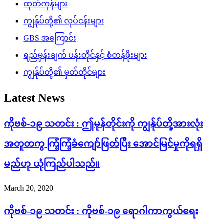
ထုတ်ကုန်များ
ကျွန်ုပ်တို့၏ လုပ်ငန်းများ
GBS အကြောင်း
ရည်မှန်းချက် ပန်းတိုင်နှင့် စံတန်ဖိုးများ
ကျွန်ုပ်တို့၏ မှတ်တိုင်များ
Latest News
ကိုဗစ်-၁၉ သတင်း : ဤမုန်တိုင်းကို ကျွန်ုပ်တို့အားလုံး
အတူတကွ ကြံ့ကြံ့ခံကျော်ဖြတ်ပြီး အောင်မြင်မှုကိုရရှိ
မည်ဟု ယုံကြည်ပါသည်။
March 20, 2020
ကိုဗစ်-၁၉ သတင်း : ကိုဗစ်-၁၉ ရောဂါကာကွယ်ရေး