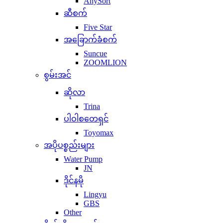
AnySort
ဆီစက်
Five Star
အခြောက်ခံစက်
Suncue
ZOOMLION
စွမ်းအင်
ဆိုလာ
Trina
ပါဝါစတေရှင်
Toyomax
အပိုပစ္စည်းများ
Water Pump
JN
ဒိုင်နမို
Lingyu
GBS
Other