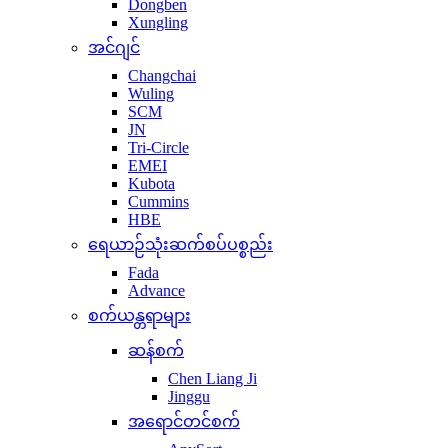
Dongben
Xungling
အင်ဂျင်
Changchai
Wuling
SCM
JN
Tri-Circle
EMEI
Kubota
Cummins
HBE
ရေယာဉ်သုံးဆက်စပ်ပစ္စည်း
Fada
Advance
စက်ယန္တရာများ
ဆန်စက်
Chen Liang Ji
Jinggu
အရောင်တင်စက်