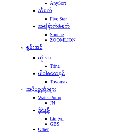
AnySort
ဆီစက်
Five Star
အခြောက်ခံစက်
Suncue
ZOOMLION
စွမ်းအင်
ဆိုလာ
Trina
ပါဝါစတေရှင်
Toyomax
အပိုပစ္စည်းများ
Water Pump
JN
ဒိုင်နမို
Lingyu
GBS
Other