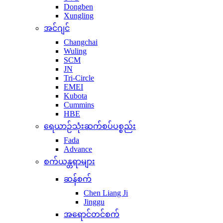
Dongben
Xungling
အင်ဂျင်
Changchai
Wuling
SCM
JN
Tri-Circle
EMEI
Kubota
Cummins
HBE
ရေယာဉ်သုံးဆက်စပ်ပစ္စည်း
Fada
Advance
စက်ယန္တရာများ
ဆန်စက်
Chen Liang Ji
Jinggu
အရောင်တင်စက်