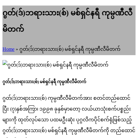
ဂွတ်(ဒ်)ဘရားသား(စ်) မစ်ရှင်နရီ ကုမ္ပဏီလီ
မိတက်
Home
»
ဂွတ်(ဒ်)ဘရားသား(စ်) မစ်ရှင်နရီ ကုမ္ပဏီလီမိတက်
ဂွတ်(ဒ်)ဘရားသား(စ်) မစ်ရှင်နရီ ကုမ္ပဏီလီမိတက်
ဂွတ်(ဒ်)ဘရားသား(စ်) ကုမ္ပဏီလီမိတက်အား စတင်တည်ထောင်
ပြီး (၇)နှစ်အကြာ၊ ၁၉၉၈ ခုနှစ်မှာတော့ လယ်ယာသုံးစက်ပစ္စည်း
များကို ထုတ်လုပ်သော ပထမဦးဆုံး ပုဂ္ဂလိကပိုင်စက်ရုံဖြစ်သည့်
ဂွတ်(ဒ်)ဘရားသား(စ်) မစ်ရှင်နရီ ကုမ္ပဏီလီမိတက်ကို တည်ထောင်