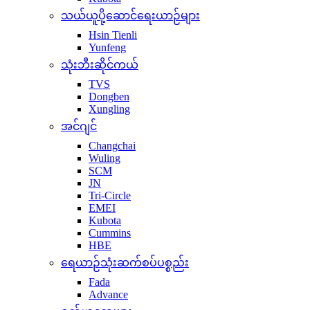
သယ်ယူပို့ဆောင်ရေးယာဉ်များ
Hsin Tienli
Yunfeng
သုံးဘီးဆိုင်ကယ်
TVS
Dongben
Xungling
အင်ဂျင်
Changchai
Wuling
SCM
JN
Tri-Circle
EMEI
Kubota
Cummins
HBE
ရေယာဉ်သုံးဆက်စပ်ပစ္စည်း
Fada
Advance