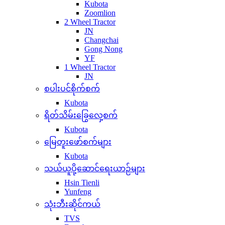
Kubota
Zoomlion
2 Wheel Tractor
JN
Changchai
Gong Nong
YF
1 Wheel Tractor
JN
စပါးပင်စိုက်စက်
Kubota
ရိတ်သိမ်းခြွေလှေ့စက်
Kubota
မြေတူးဖော်စက်များ
Kubota
သယ်ယူပို့ဆောင်ရေးယာဉ်များ
Hsin Tienli
Yunfeng
သုံးဘီးဆိုင်ကယ်
TVS