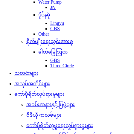
Water Pump
JN
ဒိုင်နမို
Lingyu
GBS
Other
စိုက်ပျိုးရေးသွင်းအားစု
ဓါတ်မြေဩဇာ
GBS
Three Circle
သတင်းများ
အလုပ်အကိုင်များ
ကော်ပိုရိတ်လှုပ်ရှားမှုများ
အခမ်းအနားနှင့် ပြပွဲများ
ဗီဒီယို ကလစ်များ
ကော်ပိုရိတ်လူမှုရေးလှုပ်ရှားမှုများ