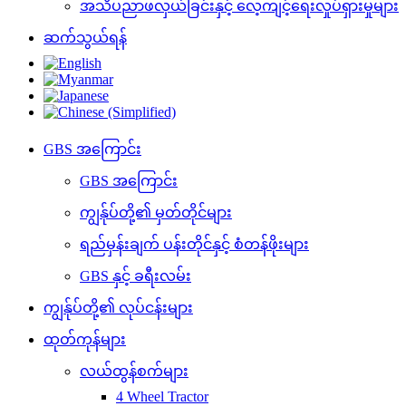
အသိပညာဖလှယ်ခြင်းနှင့် လေ့ကျင့်ရေးလှုပ်ရှားမှုများ
ဆက်သွယ်ရန်
GBS အကြောင်း
GBS အကြောင်း
ကျွန်ုပ်တို့၏ မှတ်တိုင်များ
ရည်မှန်းချက် ပန်းတိုင်နှင့် စံတန်ဖိုးများ
GBS နှင့် ခရီးလမ်း
ကျွန်ုပ်တို့၏ လုပ်ငန်းများ
ထုတ်ကုန်များ
လယ်ထွန်စက်များ
4 Wheel Tractor