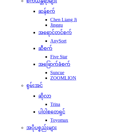
စက်ယန္တရာများ
ဆန်စက်
Chen Liang Ji
Jinggu
အရောင်တင်စက်
AnySort
ဆီစက်
Five Star
အခြောက်ခံစက်
Suncue
ZOOMLION
စွမ်းအင်
ဆိုလာ
Trina
ပါဝါစတေရှင်
Toyomax
အပိုပစ္စည်းများ