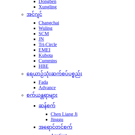
Dongben
Xungling
အင်ဂျင်
Changchai
Wuling
SCM
JN
Tri-Circle
EMEI
Kubota
Cummins
HBE
ရေယာဉ်သုံးဆက်စပ်ပစ္စည်း
Fada
Advance
စက်ယန္တရာများ
ဆန်စက်
Chen Liang Ji
Jinggu
အရောင်တင်စက်