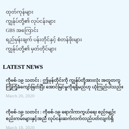
ထုတ်ကုန်များ
ကျွန်ုပ်တို့၏ လုပ်ငန်းများ
GBS အကြောင်း
ရည်မှန်းချက် ပန်းတိုင်နှင့် စံတန်ဖိုးများ
ကျွန်ုပ်တို့၏ မှတ်တိုင်များ
LATEST NEWS
ကိုဗစ်-၁၉ သတင်း : ဤမုန်တိုင်းကို ကျွန်ုပ်တို့အားလုံး အတူတကွ
ကြံ့ကြံ့ခံကျော်ဖြတ်ပြီး အောင်မြင်မှုကိုရရှိမည်ဟု ယုံကြည်ပါသည်။
March 20, 2020
ကိုဗစ်-၁၉ သတင်း : ကိုဗစ်-၁၉ ရောဂါကာကွယ်ရေး စည်းမျဉ်း
စည်းကမ်းများနှင့်အညီ လုပ်ငန်းဆက်လက်လည်ပတ်လျက်ရှိ
March 18, 2020