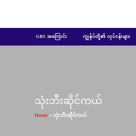
GBS အကြောင်း
ကျွန်ုပ်တို့၏ လုပ်ငန်းများ
သုံးဘီးဆိုင်ကယ်
Home
»
သုံးဘီးဆိုင်ကယ်