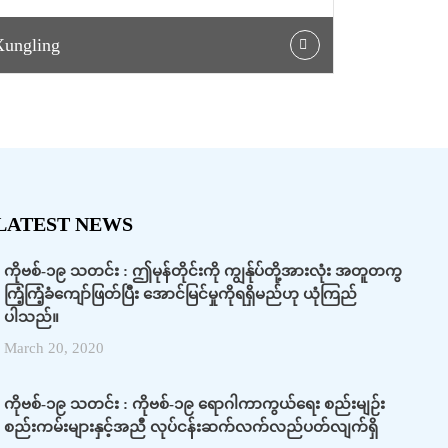
Xungling
LATEST NEWS
ကိုဗစ်-၁၉ သတင်း : ဤမုန်တိုင်းကို ကျွန်ုပ်တို့အားလုံး အတူတကွ
ကြံ့ကြံ့ခံကျော်ဖြတ်ပြီး အောင်မြင်မှုကိုရရှိမည်ဟု ယုံကြည်
ပါသည်။
March 20, 2020
ကိုဗစ်-၁၉ သတင်း : ကိုဗစ်-၁၉ ရောဂါကာကွယ်ရေး စည်းမျဉ်း
စည်းကမ်းများနှင့်အညီ လုပ်ငန်းဆက်လက်လည်ပတ်လျက်ရှိ