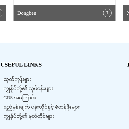
Dongben
USEFUL LINKS
ထုတ်ကုန်များ
ကျွန်ုပ်တို့၏ လုပ်ငန်းများ
GBS အကြောင်း
ရည်မှန်းချက် ပန်းတိုင်နှင့် စံတန်ဖိုးများ
ကျွန်ုပ်တို့၏ မှတ်တိုင်များ