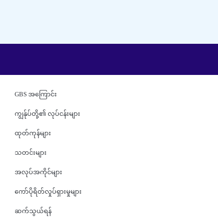
GBS အကြောင်း
ကျွန်ုပ်တို့၏ လုပ်ငန်းများ
ထုတ်ကုန်များ
သတင်းများ
အလုပ်အကိုင်များ
ကော်ပိုရိတ်လှုပ်ရှားမှုများ
ဆက်သွယ်ရန်