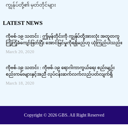
ကျွန်ုပ်တို့၏ မှတ်တိုင်များ
LATEST NEWS
ကိုဗစ်-၁၉ သတင်း : ဤမုန်တိုင်းကို ကျွန်ုပ်တို့အားလုံး အတူတကွ
ကြံ့ကြံ့ခံကျော်ဖြတ်ပြီး အောင်မြင်မှုကိုရရှိမည်ဟု ယုံကြည်ပါသည်။
March 20, 2020
ကိုဗစ်-၁၉ သတင်း : ကိုဗစ်-၁၉ ရောဂါကာကွယ်ရေး စည်းမျဉ်း
စည်းကမ်းများနှင့်အညီ လုပ်ငန်းဆက်လက်လည်ပတ်လျက်ရှိ
March 18, 2020
Copyright © 2026 GBS. All Right Reserved